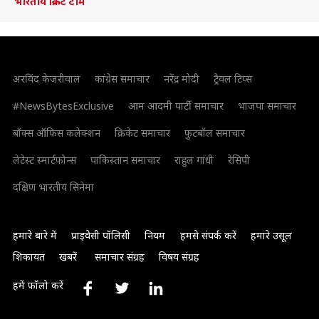
भारतीय क्रिकेट टीम
अरविंद केजरीवाल
कांग्रेस समाचार
नरेंद्र मोदी
ट्रैवल टिप्स
#NewsBytesExclusive
आम आदमी पार्टी समाचार
भाजपा समाचार
बॉक्स ऑफिस कलेक्शन
क्रिकेट समाचार
फुटबॉल समाचार
लेटेस्ट स्मार्टफोन्स
पाकिस्तान समाचार
राहुल गांधी
रेसिपी
दक्षिण भारतीय सिनेमा
हमारे बारे में
प्राइवेसी पॉलिसी
नियम
हमसे संपर्क करें
हमारे उसूल
शिकायत
खबरें
समाचार संग्रह
विषय संग्रह
हमें फॉलो करें