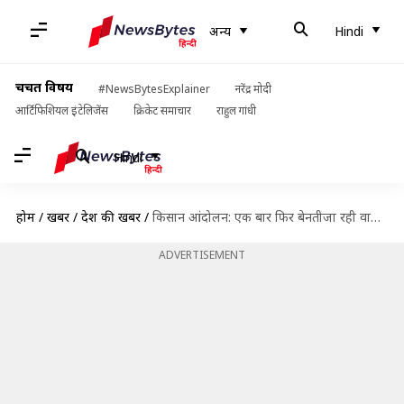
अन्य
Hindi
चर्चित विषय
#NewsBytesExplainer
नरेंद्र मोदी
आर्टिफिशियल इंटेलिजेंस
क्रिकेट समाचार
राहुल गांधी
Hindi
होम
/
खबरें
/
देश की खबरें
/
किसान आंदोलन: एक बार फिर बेनतीजा रही वार्ता, सरकार ने कही कोर्ट जाने की बात
ADVERTISEMENT