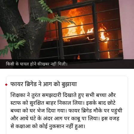
लुधियाना के स्कूल में जनरेटर फटा, दहशत के
बीच भी बाल-बाल बचे बच्चे
देश
Jul 09, 2026
लुधियाना के राम लाल भसीन पब्लिक स्कूल में बुधवार सुबह
जनरेटर रूम में एक बड़ा धमाका हुआ। इस धमाके से आग लग
गई और पूरे स्कूल में अफरा-तफरी मच गई। शुक्र है कि सभी
छात्र और स्टाफ सुरक्षित बाहर निकल गए, किसी को कोई चोट
नहीं आई।
किसी के घायल होने की खबर नहीं मिली।
फायर ब्रिगेड ने आग को बुझाया
शिक्षकों ने तुरंत समझदारी दिखाते हुए सभी बच्चों और
स्टाफ को सुरक्षित बाहर निकाल लिया। इसके बाद छोटे
बच्चों को घर भेज दिया गया। फायर ब्रिगेड मौके पर पहुंची
और आधे घंटे के अंदर आग पर काबू पा लिया। इस वजह
से कक्षाओं को कोई नुकसान नहीं हुआ।