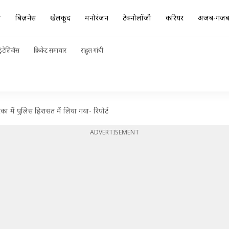
ा
बिज़नेस
खेलकूद
मनोरंजन
टेक्नोलॉजी
करियर
अजब-गज
ंटेलिजेंस
क्रिकेट समाचार
राहुल गांधी
का में पुलिस हिरासत में लिया गया- रिपोर्ट
ADVERTISEMENT