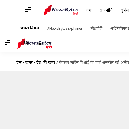
देश
राजनीति
दुनिय
चर्चित विषय
#NewsBytesExplainer
नरेंद्र मोदी
आर्टिफिशियल इ
Hindi
होम
/
खबरें
/
देश की खबरें
/
गैंगस्टर लॉरेंस बिश्नोई के भाई अनमोल को अमेरि