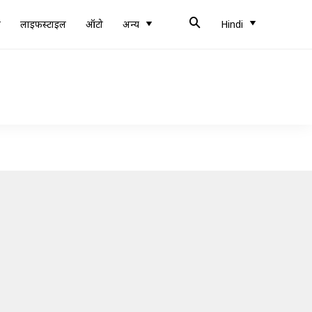
ब
लाइफस्टाइल
ऑटो
अन्य
Hindi