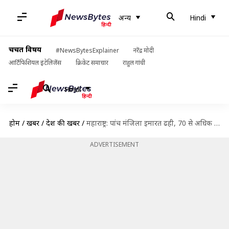
अन्य
Hindi
चर्चित विषय
#NewsBytesExplainer
नरेंद्र मोदी
आर्टिफिशियल इंटेलिजेंस
क्रिकेट समाचार
राहुल गांधी
Hindi
होम
/
खबरें
/
देश की खबरें
/
महाराष्ट्र: पांच मंजिला इमारत ढही, 70 से अधिक लोगों के दबे होने की आशंका
ADVERTISEMENT