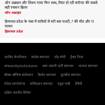
जॉन अब्राहम और शिवम नायर फिर साथ, तैयार हो रही करियर की सबसे
बड़ी एक्शन थ्रिलर
जॉन अब्राहम
हिमाचल प्रदेश के चंबा में यात्रियों से भरी बस पलटी, 7 की मौत और 11
घायल
हिमाचल प्रदेश
अरविंद केजरीवाल
कांग्रेस समाचार
नरेंद्र मोदी
ट्रैवल टिप्स
#NewsBytesExclusive
आम आदमी पार्टी समाचार
भाजपा समाचार
बॉक्स ऑफिस कलेक्शन
क्रिकेट समाचार
फुटबॉल समाचार
लेटेस्ट स्मार्टफोन्स
पाकिस्तान समाचार
राहुल गांधी
रेसिपी
दक्षिण भारतीय सिनेमा