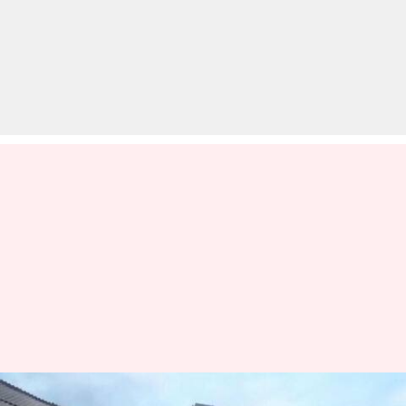
महाराष्ट्र: पांच मंजिला इमारत ढही,