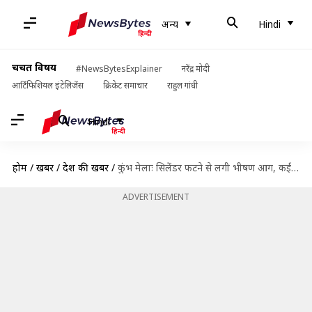
अन्य
Hindi
चर्चित विषय
#NewsBytesExplainer
नरेंद्र मोदी
आर्टिफिशियल इंटेलिजेंस
क्रिकेट समाचार
राहुल गांधी
Hindi
होम
/
खबरें
/
देश की खबरें
/
कुंभ मेलाः सिलेंडर फटने से लगी भीषण आग, कई टेंट जलकर राख
ADVERTISEMENT