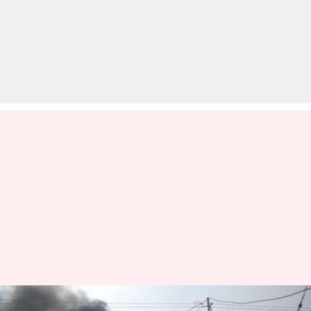
कुंभ मेलाः सिलेंडर फटने से लगी