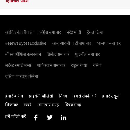
हिमाचल प्रदेश
अरविंद केजरीवाल
कांग्रेस समाचार
नरेंद्र मोदी
ट्रैवल टिप्स
#NewsBytesExclusive
आम आदमी पार्टी समाचार
भाजपा समाचार
बॉक्स ऑफिस कलेक्शन
क्रिकेट समाचार
फुटबॉल समाचार
लेटेस्ट स्मार्टफोन्स
पाकिस्तान समाचार
राहुल गांधी
रेसिपी
दक्षिण भारतीय सिनेमा
हमारे बारे में
प्राइवेसी पॉलिसी
नियम
हमसे संपर्क करें
हमारे उसूल
शिकायत
खबरें
समाचार संग्रह
विषय संग्रह
हमें फॉलो करें