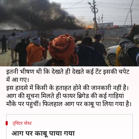
भीषण आग, कई टेंट जलकर राख
लेखन
Jan 14, 2019
03:12 pm
प्रमोद कुमार
क्या है खबर?
मंगलवार से शुरू होने वाले कुंभ मेले में आज सुबह एक
सिलेंडर फटने से अफरा-तफरी का माहौल बन गया।
सिलेंडर फटने से दिगंबर अखाड़े में आग लग गई। यह आग
इतनी भीषण थी कि देखते ही देखते कई टेंट इसकी चपेट
में आ गए।
इस हादसे में किसी के हताहत होने की जानकारी नहीं है।
आग की सूचना मिलते ही फायर ब्रिगेड की कई गाड़ियां
ट्विटर पोस्ट
आग पर काबू पाया गया