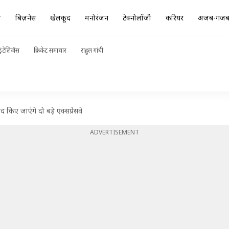
ा
बिज़नेस
खेलकूद
मनोरंजन
टेक्नोलॉजी
करियर
अजब-गज
ंटेलिजेंस
क्रिकेट समाचार
राहुल गांधी
किए जाएंगे दो बड़े एक्सप्रेसवे
ADVERTISEMENT