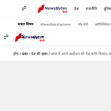
देश
राजनीति
दुनिय
चर्चित विषय
#NewsBytesExplainer
नरेंद्र मोदी
आर्टिफिशियल इ
Hindi
होम
/
खबरें
/
देश की खबरें
/
आज से अपने आंदोलन को तेज करेंगे किसान, बंद 