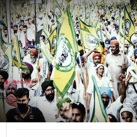
आज से अपने आंदोलन को तेज करेंगे किसा
लेखन
Dec 12, 2020
02:17 pm
मुकुल तोमर
क्या है खबर?
केंद्र सरकार के कृषि कानूनों के खिलाफ प्रदर्शन कर रहे किसान
टोल नाकों को टोल फ्री करने का ऐलान किया है।
विरोध प्रदर्शन
जयपुर और आगरा से आने वाले एक्सप्रेसवे को बंद
पहले किसान 14 दिसंबर से अपने प्रदर्शन को तेज करने वाले थे, 
आज वे जयपुर-दिल्ली और दिल्ली-आगरा एक्सप्रेसवे को बंद करेंग
इसके अलावा तमिलनाडु और उत्तर प्रदेश समेत कई राज्यों के किसा