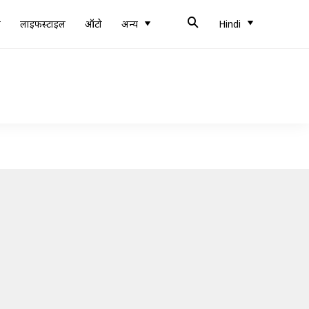
ब
लाइफस्टाइल
ऑटो
अन्य
Hindi