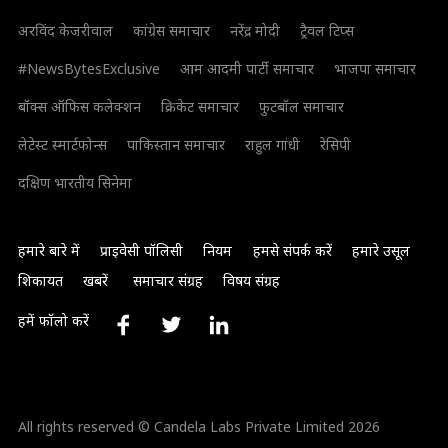
अरविंद केजरीवाल
कांग्रेस समाचार
नरेंद्र मोदी
ट्रैवल टिप्स
#NewsBytesExclusive
आम आदमी पार्टी समाचार
भाजपा समाचार
बॉक्स ऑफिस कलेक्शन
क्रिकेट समाचार
फुटबॉल समाचार
लेटेस्ट स्मार्टफोन्स
पाकिस्तान समाचार
राहुल गांधी
रेसिपी
दक्षिण भारतीय सिनेमा
हमारे बारे में
प्राइवेसी पॉलिसी
नियम
हमसे संपर्क करें
हमारे उसूल
शिकायत
खबरें
समाचार संग्रह
विषय संग्रह
हमें फॉलो करें
All rights reserved © Candela Labs Private Limited 2026