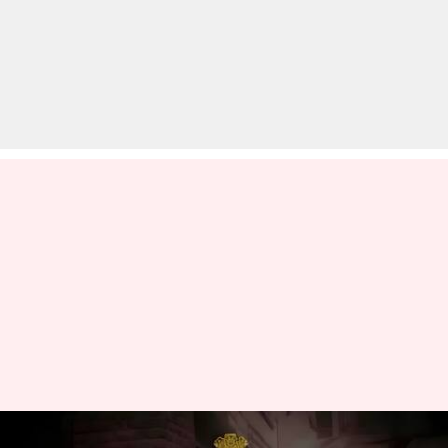
तमिलनाडु में DMK मंत्री के घर पहुंची