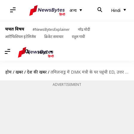
अन्य
Hindi
चर्चित विषय
#NewsBytesExplainer
नरेंद्र मोदी
आर्टिफिशियल इंटेलिजेंस
क्रिकेट समाचार
राहुल गांधी
Hindi
होम
/
खबरें
/
देश की खबरें
/
तमिलनाडु में DMK मंत्री के घर पहुंची ED, उत्तर प्रदेश में पूर्व BSP विधायक की जांच
ADVERTISEMENT