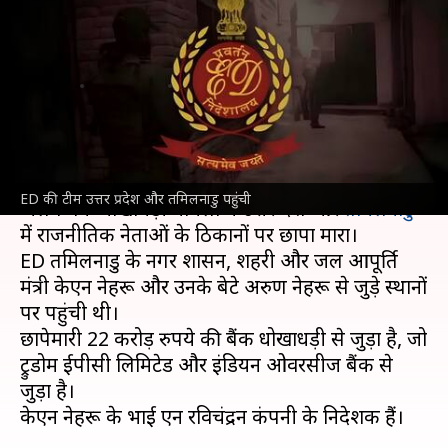
ED, उत्तर प्रदेश में पूर्व BSP विधायक
की जांच
लेखन
Apr 07, 2025
10:31 am
गजेंद्र
क्या है खबर?
प्रवर्तन निदेशालय (ED)
की टीम ने सोमवार को 2 अलग-
ED की टीम उत्तर प्रदेश और तमिलनाडु पहुंची
अलग बैंक धोखाधड़ी मामलों में उत्तर प्रदेश और
तमिलनाडु
में राजनीतिक नेताओं के ठिकानों पर छापा मारा।
ED तमिलनाडु के नगर प्रशासन, शहरी और जल आपूर्ति
मंत्री केएन नेहरू और उनके बेटे अरुण नेहरू से जुड़े स्थानों
पर पहुंची थी।
छापेमारी 22 करोड़ रुपये की बैंक धोखाधड़ी से जुड़ा है, जो
ट्रुडोम ईपीसी लिमिटेड और इंडियन ओवरसीज बैंक से
जुड़ा है।