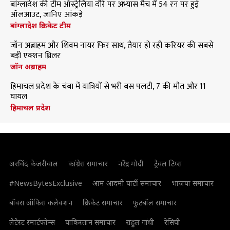
बांग्लादेश की टीम ऑस्ट्रेलिया दौरे पर अभ्यास मैच में 54 रन पर हुई
ऑलआउट, जानिए आंकड़े
बांग्लादेश क्रिकेट टीम
जॉन अब्राहम और शिवम नायर फिर साथ, तैयार हो रही करियर की सबसे
बड़ी एक्शन थ्रिलर
जॉन अब्राहम
हिमाचल प्रदेश के चंबा में यात्रियों से भरी बस पलटी, 7 की मौत और 11
घायल
हिमाचल प्रदेश
अरविंद केजरीवाल
कांग्रेस समाचार
नरेंद्र मोदी
ट्रैवल टिप्स
#NewsBytesExclusive
आम आदमी पार्टी समाचार
भाजपा समाचार
बॉक्स ऑफिस कलेक्शन
क्रिकेट समाचार
फुटबॉल समाचार
लेटेस्ट स्मार्टफोन्स
पाकिस्तान समाचार
राहुल गांधी
रेसिपी