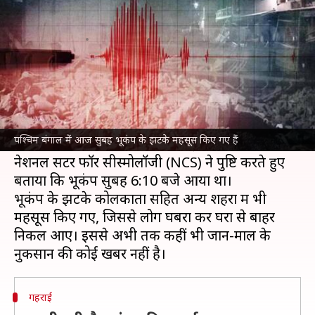
घरों के बाहर भागे लोग
लेखन
Feb 25, 2025
08:25 am
दिनेश चंद शर्मा
क्या है खबर?
पश्चिम बंगाल
में आज (25 फरवरी) सुबह
भूकंप
के झटके
महसूस किए गए। बंगाल की खाड़ी में आए इस भूकंप की
पश्चिम बंगाल में आज सुबह भूकंप के झटके महसूस किए गए हैं
रिक्टर स्केल पर तीव्रता 5.1 मापी गई है।
नेशनल सेंटर फॉर सीस्मोलॉजी (NCS) ने पुष्टि करते हुए
बताया कि भूकंप सुबह 6:10 बजे आया था।
भूकंप के झटके कोलकाता सहित अन्य शहरों में भी
महसूस किए गए, जिससे लोग घबरा कर घरों से बाहर
निकल आए। इससे अभी तक कहीं भी जान-माल के
गहराई