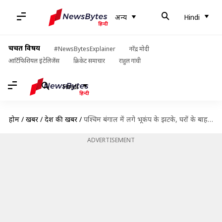
अन्य
Hindi
चर्चित विषय
#NewsBytesExplainer
नरेंद्र मोदी
आर्टिफिशियल इंटेलिजेंस
क्रिकेट समाचार
राहुल गांधी
Hindi
होम
/
खबरें
/
देश की खबरें
/
पश्चिम बंगाल में लगे भूकंप के झटके, घरों के बाहर भागे लोग
ADVERTISEMENT