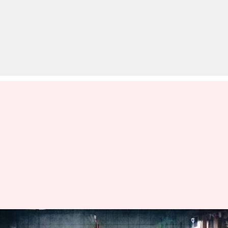
पश्चिम बंगाल में लगे भूकंप के झटके,