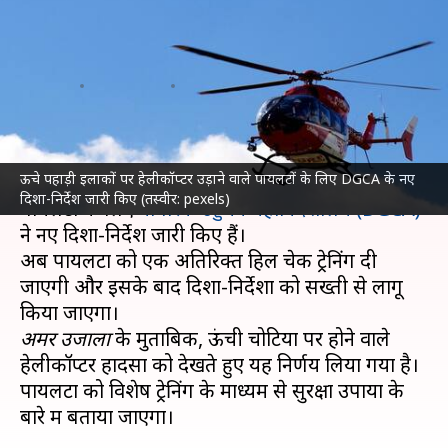
उड़ाने वाले पायलटों को दी जाएगी
विशेष ट्रेनिंग, नए दिशा-निर्देश जारी
लेखन
May 30, 2023
01:29 pm
गजेंद्र
क्या है खबर?
ऊचे पहाड़ी इलाकों पर हेलीकॉप्टर उड़ाने वाले पायलटों के लिए DGCA के नए
हिमालय के ऊंचे पहाड़ी इलाकों में हेलीकॉप्टर उड़ाने वाले
दिशा-निर्देश जारी किए (तस्वीर: pexels)
पायलटों के लिए
नागरिक उड्डयन महानिदेशालय (DGCA)
ने नए दिशा-निर्देश जारी किए हैं।
अब पायलटों को एक अतिरिक्त हिल चेक ट्रेनिंग दी
जाएगी और इसके बाद दिशा-निर्देशों को सख्ती से लागू
अमर उजाला
के मुताबिक, ऊंची चोटियों पर होने वाले
हेलीकॉप्टर हादसों को देखते हुए यह निर्णय लिया गया है।
पायलटों को विशेष ट्रेनिंग के माध्यम से सुरक्षा उपायों के