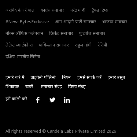
अरविंद केजरीवाल
कांग्रेस समाचार
नरेंद्र मोदी
ट्रैवल टिप्स
#NewsBytesExclusive
आम आदमी पार्टी समाचार
भाजपा समाचार
बॉक्स ऑफिस कलेक्शन
क्रिकेट समाचार
फुटबॉल समाचार
लेटेस्ट स्मार्टफोन्स
पाकिस्तान समाचार
राहुल गांधी
रेसिपी
दक्षिण भारतीय सिनेमा
हमारे बारे में
प्राइवेसी पॉलिसी
नियम
हमसे संपर्क करें
हमारे उसूल
शिकायत
खबरें
समाचार संग्रह
विषय संग्रह
हमें फॉलो करें
All rights reserved © Candela Labs Private Limited 2026