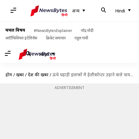
अन्य
Hindi
चर्चित विषय
#NewsBytesExplainer
नरेंद्र मोदी
आर्टिफिशियल इंटेलिजेंस
क्रिकेट समाचार
राहुल गांधी
Hindi
होम
/
खबरें
/
देश की खबरें
/
ऊंचे पहाड़ी इलाकों में हेलीकॉप्टर उड़ाने वाले पायलटों को दी जाएगी विशेष ट्रेनिंग, नए दिशा-निर्देश जारी
ADVERTISEMENT