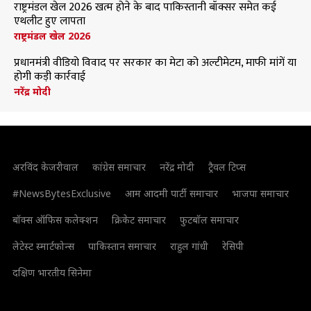
राष्ट्रमंडल खेल 2026 खत्म होने के बाद पाकिस्तानी बॉक्सर समेत कई
एथलीट हुए लापता
राष्ट्रमंडल खेल 2026
प्रधानमंत्री वीडियो विवाद पर सरकार का मेटा को अल्टीमेटम, माफी मांगें या
होगी कड़ी कार्रवाई
नरेंद्र मोदी
अरविंद केजरीवाल
कांग्रेस समाचार
नरेंद्र मोदी
ट्रैवल टिप्स
#NewsBytesExclusive
आम आदमी पार्टी समाचार
भाजपा समाचार
बॉक्स ऑफिस कलेक्शन
क्रिकेट समाचार
फुटबॉल समाचार
लेटेस्ट स्मार्टफोन्स
पाकिस्तान समाचार
राहुल गांधी
रेसिपी
दक्षिण भारतीय सिनेमा