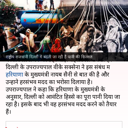
के मुख्यमंत्री ने उपराज्यपाल को दिया
हरसंभव मदद का आश्वासन
लेखन
Jun 11, 2024
07:19 pm
भारत शर्मा
क्या है खबर?
राष्ट्रीय राजधानी
दिल्ली
में चल रही पानी किल्लत से
राष्ट्रीय राजधानी दिल्ली में बढ़ती जा रही है पानी की किल्लत
परेशान लोगों को जल्द ही थोड़ी राहत मिल सकती है।
दिल्ली के उपराज्यपाल वीके सक्सेना ने इस संबंध में
हरियाणा
के मुख्यमंत्री नायब सैनी से बात की है और
उन्होंने हरसंभव मदद का भरोसा दिलाया है।
उपराज्यपाल ने कहा कि हरियाणा के मुख्यमंत्री के
अनुसार, दिल्ली को आवंटित हिस्से का पूरा पानी दिया जा
रहा है। इसके बाद भी वह हरसंभव मदद करने को तैयार