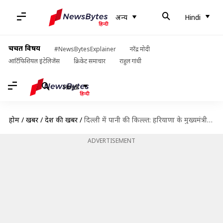
अन्य
Hindi
चर्चित विषय
#NewsBytesExplainer
नरेंद्र मोदी
आर्टिफिशियल इंटेलिजेंस
क्रिकेट समाचार
राहुल गांधी
Hindi
होम
/
खबरें
/
देश की खबरें
/
दिल्ली में पानी की किल्ल्त: हरियाणा के मुख्यमंत्री ने उपराज्यपाल को दिया हरसंभव मदद का आश्वासन
ADVERTISEMENT