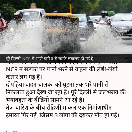
बनीं तालाब, हजारों वाहन फंसे; 3
लोगों की मौत
लेखन
Jul 09, 2026
12:38 pm
आबिद खान
क्या है खबर?
दिल्ली-NCR
में इस मानसून की पहली तेज
बारिश
ने ही
पूरे दिल्ली-NCR में भारी बारिश से सड़के लबालब हो गई हैं
जनजीवन अस्त-व्यस्त कर दिया है। लगभग पूरे दिल्ली-
NCR में सड़कों पर पानी भरने से वाहनों की लंबी-लंबी
कतारें लग गई हैं।
दोपहिया वाहन चालकों को घुटनों तक भरे पानी से
निकलता हुआ देखा जा रहा है। पूरे दिल्ली से जलभराव की
भयावहता के वीडियो सामने आ रहे हैं।
तेज बारिश के बीच रोहिणी में कल एक निर्माणाधीन