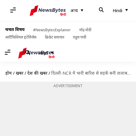
अन्य
Hindi
चर्चित विषय
#NewsBytesExplainer
नरेंद्र मोदी
आर्टिफिशियल इंटेलिजेंस
क्रिकेट समाचार
राहुल गांधी
Hindi
होम
/
खबरें
/
देश की खबरें
/
दिल्ली-NCR में भारी बारिश से सड़कें बनीं तालाब, हजारों वाहन फंसे; 3 लोगों की मौत
ADVERTISEMENT