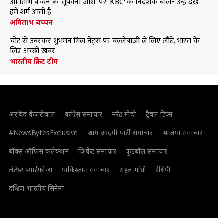
अमिताभ बच्चन के 'तूफानी जोश' पर 'KBC' के निर्देशक बोले- उन्हें देख
हमें शर्म आती है
अमिताभ बच्चन
चोट से उबरकर शुभमन गिल नेट्स पर बल्लेबाजी ले लिए लौटे, भारत के
लिए अच्छी खबर
भारतीय क्रिकेट टीम
अरविंद केजरीवाल
कांग्रेस समाचार
नरेंद्र मोदी
ट्रैवल टिप्स
#NewsBytesExclusive
आम आदमी पार्टी समाचार
भाजपा समाचार
बॉक्स ऑफिस कलेक्शन
क्रिकेट समाचार
फुटबॉल समाचार
लेटेस्ट स्मार्टफोन्स
पाकिस्तान समाचार
राहुल गांधी
रेसिपी
दक्षिण भारतीय सिनेमा