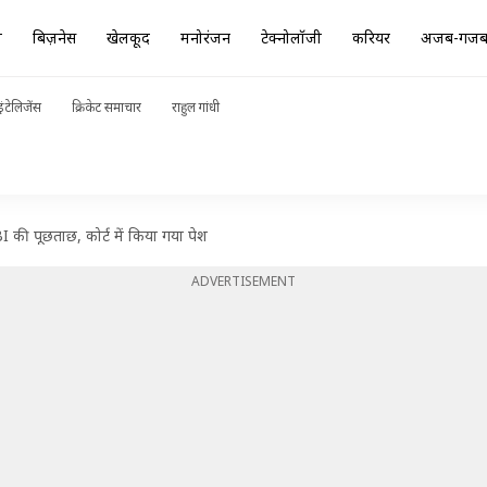
ा
बिज़नेस
खेलकूद
मनोरंजन
टेक्नोलॉजी
करियर
अजब-गज
ंटेलिजेंस
क्रिकेट समाचार
राहुल गांधी
 की पूछताछ, कोर्ट में किया गया पेश
ADVERTISEMENT