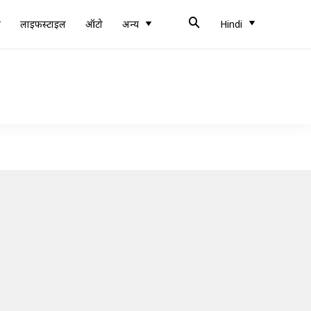
ब
लाइफस्टाइल
ऑटो
अन्य
Hindi