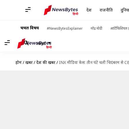
देश
राजनीति
दुनिय
चर्चित विषय
#NewsBytesExplainer
नरेंद्र मोदी
आर्टिफिशियल इ
Hindi
होम
/
खबरें
/
देश की खबरें
/
INX मीडिया केस: तीन घंटे चली चिदंबरम से CBI