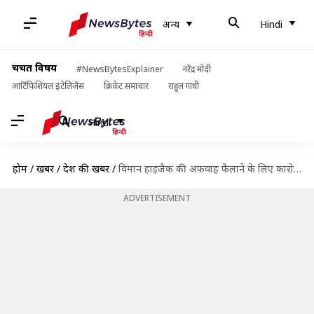
अन्य
Hindi
चर्चित विषय
#NewsBytesExplainer
नरेंद्र मोदी
आर्टिफिशियल इंटेलिजेंस
क्रिकेट समाचार
राहुल गांधी
Hindi
होम
/
खबरें
/
देश की खबरें
/
विमान हाइजैक की अफवाह फैलाने के लिए कारोबारी को उम्रकैद, लगा 5 करोड़ रुपये का जुर्माना
ADVERTISEMENT