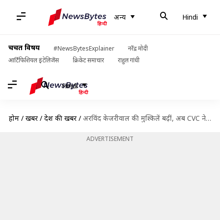
अन्य
Hindi
चर्चित विषय
#NewsBytesExplainer
नरेंद्र मोदी
आर्टिफिशियल इंटेलिजेंस
क्रिकेट समाचार
राहुल गांधी
Hindi
होम
/
खबरें
/
देश की खबरें
/
अरविंद केजरीवाल की मुश्किलें बढ़ीं, अब CVC ने दिए 'शीशमहल' की जांच के आदेश
ADVERTISEMENT