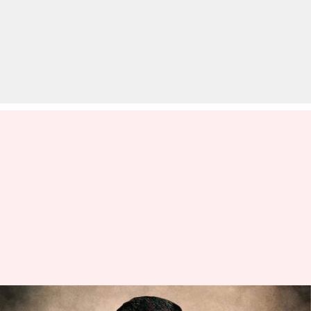
अरविंद केजरीवाल की मुश्किलें बढ़ीं,