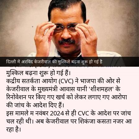
अब CVC ने दिए 'शीशमहल' की जांच
के आदेश
लेखन
Feb 15, 2025
12:09 pm
भारत शर्मा
क्या है खबर?
दिल्ली विधानसभा चुनाव
में मिली करारी हार के बाद आम
दिल्ली में अरविंद केजरीवाल की मुश्किलें बढ़ना शुरू हो गई है
आदमी पार्टी (AAP) संयोजक
अरविंद केजरीवाल
की
मुश्किलें बढ़ना शुरू हो गई हैं।
केंद्रीय सतर्कता आयोग (CVC) ने भाजपा की ओर से
केजरीवाल के मुख्यमंत्री आवास यानी 'शीशमहल' के
रिनोवेशन पर किए गए खर्च को लेकर लगाए गए आरोपों
की जांच के आदेश दिए हैं।
इस मामले में नवंबर 2024 से ही CVC के आदेश पर जांच
चल रही थी। अब केजरीवाल पर शिकंजा कसता नजर आ