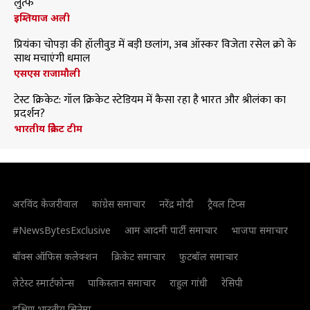
लुत्फ
इम्तियाज अली
प्रियंका चोपड़ा की हॉलीवुड में बड़ी छलांग, अब ऑस्कर विजेता रसेल क्रो के
साथ मचाएंगी धमाल
एसएस राजामौली
टेस्ट क्रिकेट: गॉल क्रिकेट स्टेडियम में कैसा रहा है भारत और श्रीलंका का
प्रदर्शन?
भारतीय क्रिकेट टीम
अरविंद केजरीवाल
कांग्रेस समाचार
नरेंद्र मोदी
ट्रैवल टिप्स
#NewsBytesExclusive
आम आदमी पार्टी समाचार
भाजपा समाचार
बॉक्स ऑफिस कलेक्शन
क्रिकेट समाचार
फुटबॉल समाचार
लेटेस्ट स्मार्टफोन्स
पाकिस्तान समाचार
राहुल गांधी
रेसिपी
दक्षिण भारतीय सिनेमा