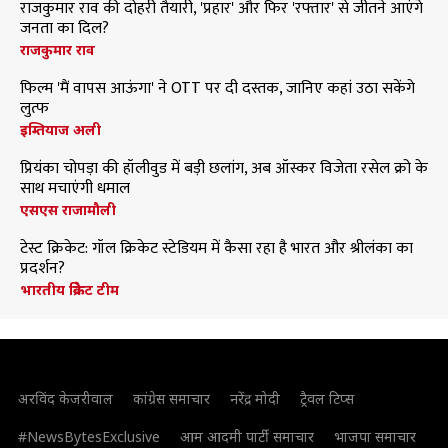
राजकुमार राव की दोहरी तैयारी, 'प्रहार' और फिर 'रफ्तार' से जीतने आएंगे
जनता का दिल?
राजकुमार राव
फिल्म 'मैं वापस आऊंगा' ने OTT पर दी दस्तक, जानिए कहां उठा सकेंगे
लुत्फ
इम्तियाज अली
प्रियंका चोपड़ा की हॉलीवुड में बड़ी छलांग, अब ऑस्कर विजेता रसेल क्रो के
साथ मचाएंगी धमाल
एसएस राजामौली
टेस्ट क्रिकेट: गॉल क्रिकेट स्टेडियम में कैसा रहा है भारत और श्रीलंका का
प्रदर्शन?
भारतीय क्रिकेट टीम
अरविंद केजरीवाल
कांग्रेस समाचार
नरेंद्र मोदी
ट्रैवल टिप्स
#NewsBytesExclusive
आम आदमी पार्टी समाचार
भाजपा समाचार