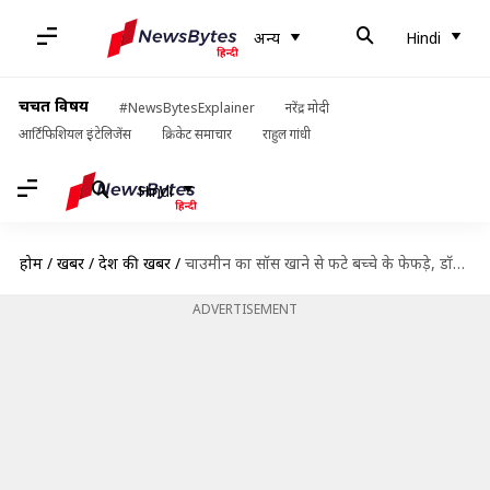
अन्य
Hindi
चर्चित विषय
#NewsBytesExplainer
नरेंद्र मोदी
आर्टिफिशियल इंटेलिजेंस
क्रिकेट समाचार
राहुल गांधी
Hindi
होम
/
खबरें
/
देश की खबरें
/
चाउमीन का सॉस खाने से फटे बच्चे के फेफड़े, डॉक्टरों ने मुश्किल से बचाई जान
ADVERTISEMENT