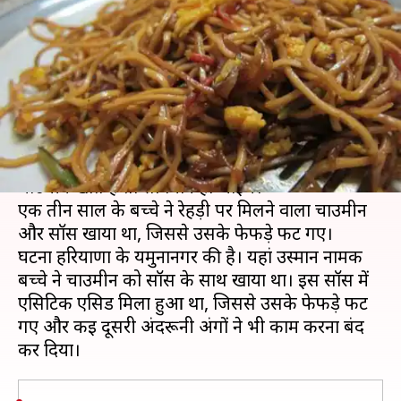
के फेफड़े, डॉक्टरों ने मुश्किल से बचाई
जान
लेखन
Jun 24, 2019
01:06 pm
प्रमोद कुमार
क्या है खबर?
अगर आप सड़क किनारे मिलने वाले गोल-गप्पे, बर्गर और
चाउमीन खाते हैं तो सावधान हो जाइये।
एक तीन साल के बच्चे ने रेहड़ी पर मिलने वाला चाउमीन
और सॉस खाया था, जिससे उसके फेफड़े फट गए।
घटना हरियाणा के यमुनानगर की है। यहां उस्मान नामक
बच्चे ने चाउमीन को सॉस के साथ खाया था। इस सॉस में
एसिटिक एसिड मिला हुआ था, जिससे उसके फेफड़े फट
गए और कई दूसरी अंदरूनी अंगों ने भी काम करना बंद