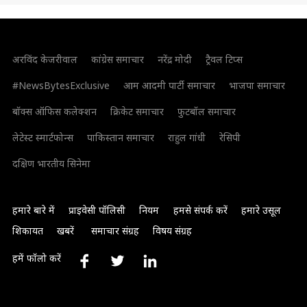
अरविंद केजरीवाल
कांग्रेस समाचार
नरेंद्र मोदी
ट्रैवल टिप्स
#NewsBytesExclusive
आम आदमी पार्टी समाचार
भाजपा समाचार
बॉक्स ऑफिस कलेक्शन
क्रिकेट समाचार
फुटबॉल समाचार
लेटेस्ट स्मार्टफोन्स
पाकिस्तान समाचार
राहुल गांधी
रेसिपी
दक्षिण भारतीय सिनेमा
हमारे बारे में
प्राइवेसी पॉलिसी
नियम
हमसे संपर्क करें
हमारे उसूल
शिकायत
खबरें
समाचार संग्रह
विषय संग्रह
हमें फॉलो करें