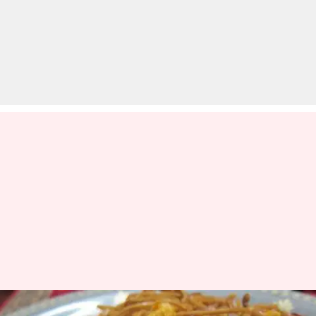
चाउमीन का सॉस खाने से फटे बच्चे