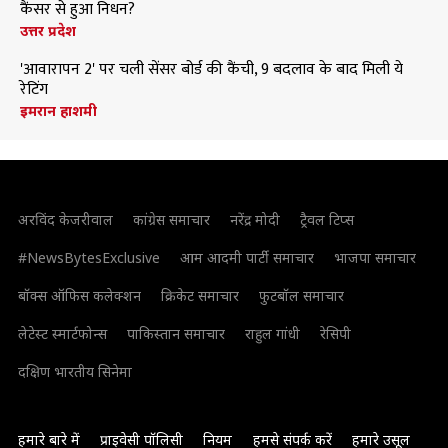
कैंसर से हुआ निधन?
उत्तर प्रदेश
'आवारापन 2' पर चली सेंसर बोर्ड की कैंची, 9 बदलाव के बाद मिली ये
रेटिंग
इमरान हाशमी
अरविंद केजरीवाल
कांग्रेस समाचार
नरेंद्र मोदी
ट्रैवल टिप्स
#NewsBytesExclusive
आम आदमी पार्टी समाचार
भाजपा समाचार
बॉक्स ऑफिस कलेक्शन
क्रिकेट समाचार
फुटबॉल समाचार
लेटेस्ट स्मार्टफोन्स
पाकिस्तान समाचार
राहुल गांधी
रेसिपी
दक्षिण भारतीय सिनेमा
हमारे बारे में
प्राइवेसी पॉलिसी
नियम
हमसे संपर्क करें
हमारे उसूल