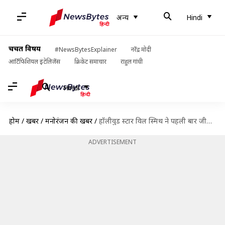
अन्य
Hindi
चर्चित विषय
#NewsBytesExplainer
नरेंद्र मोदी
आर्टिफिशियल इंटेलिजेंस
क्रिकेट समाचार
राहुल गांधी
Hindi
होम
/
खबरें
/
मनोरंजन की खबरें
/
हॉलीवुड स्टार विल स्मिथ ने पहली बार जीता गोल्डन ग्लोब अवॉर्ड
ADVERTISEMENT