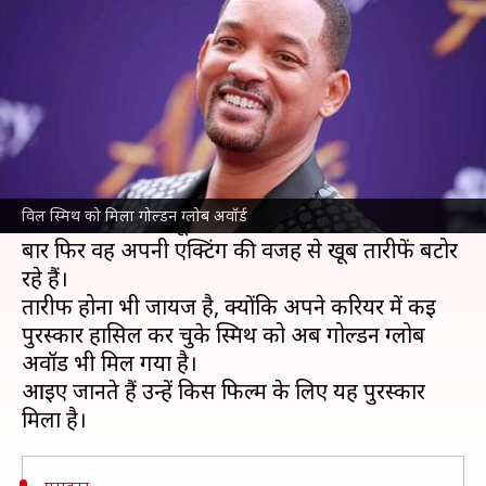
जीता गोल्डन ग्लोब अवॉर्ड
लेखन
Jan 10, 2022
05:39 pm
नेहा शर्मा
क्या है खबर?
हॉलीवुड
के जाने-माने अभिनेता
विल स्मिथ
एक बार फिर
चर्चा में हैं। उन्होंने हमेशा अपने रैप और शानदार अभिनय
विल स्मिथ को मिला गोल्डन ग्लोब अवॉर्ड
के चलते दर्शकों से खूब वाहवाही बटोरी है और अब एक
बार फिर वह अपनी एक्टिंग की वजह से खूब तारीफें बटोर
रहे हैं।
तारीफ होना भी जायज है, क्योंकि अपने करियर में कई
पुरस्कार हासिल कर चुके स्मिथ को अब गोल्डन ग्लोब
अवॉर्ड भी मिल गया है।
आइए जानते हैं उन्हें किस फिल्म के लिए यह पुरस्कार