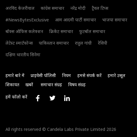
अरविंद केजरीवाल
कांग्रेस समाचार
नरेंद्र मोदी
ट्रैवल टिप्स
#NewsBytesExclusive
आम आदमी पार्टी समाचार
भाजपा समाचार
बॉक्स ऑफिस कलेक्शन
क्रिकेट समाचार
फुटबॉल समाचार
लेटेस्ट स्मार्टफोन्स
पाकिस्तान समाचार
राहुल गांधी
रेसिपी
दक्षिण भारतीय सिनेमा
हमारे बारे में
प्राइवेसी पॉलिसी
नियम
हमसे संपर्क करें
हमारे उसूल
शिकायत
खबरें
समाचार संग्रह
विषय संग्रह
हमें फॉलो करें
All rights reserved © Candela Labs Private Limited 2026