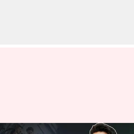
इन वजहों से 'हीरोपंती 2' देखने के