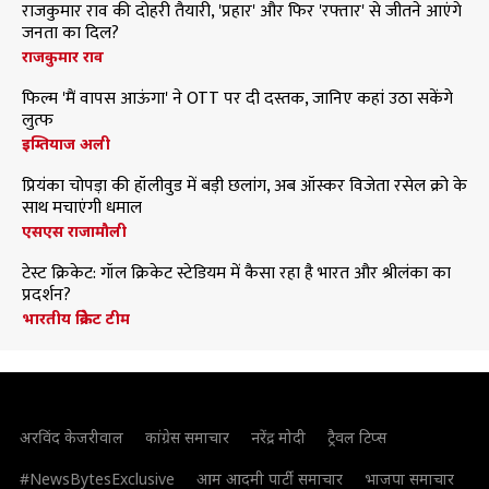
राजकुमार राव की दोहरी तैयारी, 'प्रहार' और फिर 'रफ्तार' से जीतने आएंगे
जनता का दिल?
राजकुमार राव
फिल्म 'मैं वापस आऊंगा' ने OTT पर दी दस्तक, जानिए कहां उठा सकेंगे
लुत्फ
इम्तियाज अली
प्रियंका चोपड़ा की हॉलीवुड में बड़ी छलांग, अब ऑस्कर विजेता रसेल क्रो के
साथ मचाएंगी धमाल
एसएस राजामौली
टेस्ट क्रिकेट: गॉल क्रिकेट स्टेडियम में कैसा रहा है भारत और श्रीलंका का
प्रदर्शन?
भारतीय क्रिकेट टीम
अरविंद केजरीवाल
कांग्रेस समाचार
नरेंद्र मोदी
ट्रैवल टिप्स
#NewsBytesExclusive
आम आदमी पार्टी समाचार
भाजपा समाचार