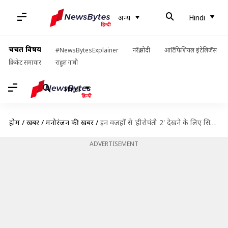
अन्य
Hindi
चर्चित विषय
#NewsBytesExplainer
नरेंद्र मोदी
आर्टिफिशियल इंटेलिजेंस
क्रिकेट समाचार
राहुल गांधी
Hindi
होम
/
खबरें
/
मनोरंजन की खबरें
/
इन वजहों से 'हीरोपंती 2' देखने के लिए सिनेमाघरों का रुख करना चाहिए
ADVERTISEMENT