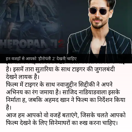
लिए सिनेमाघरों का रुख करना
चाहिए
लेखन
May 01, 2022
03:08 pm
चंद्रशेखर कुमार
क्या है खबर?
फैंस काफी समय से
टाइगर श्रॉफ
की
'हीरोपंती 2'
का
इन वजहों से आपको 'हीरोपंती 2' देखनी चाहिए
इंतजार कर रहे थे। फिल्म 29 अप्रैल को सिनेमाघरों में आई
है। इसमें तारा सुतारिया के साथ टाइगर की जुगलबंदी
देखने लायक है।
फिल्म में टाइगर के साथ नवाजुद्दीन सिद्दीकी ने अपने
अभिनय का रंग जमाया है। साजिद नाडियाडवाला इसके
निर्माता हैं, जबकि अहमद खान ने फिल्म का निर्देशन किया
है।
आज हम आपको वो वजहें बताएंगे, जिसके चलते आपको