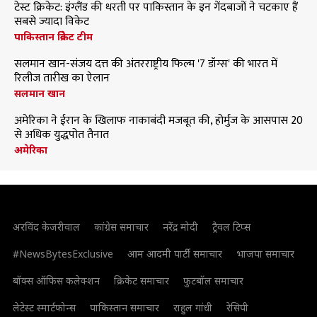
टेस्ट क्रिकेट: इंग्लैंड की धरती पर पाकिस्तान के इन गेंदबाजों ने चटकाए हैं
सबसे ज्यादा विकेट
पाकिस्तान क्रिकेट टीम
सलमान खान-संजय दत्त की अंतरराष्ट्रीय फिल्म '7 डॉग्स' की भारत में
रिलीज तारीख का ऐलान
सलमान खान
अमेरिका ने ईरान के खिलाफ नाकाबंदी मजबूत की, होर्मुज के आसपास 20
से अधिक युद्धपोत तैनात
अमेरिका
अरविंद केजरीवाल
कांग्रेस समाचार
नरेंद्र मोदी
ट्रैवल टिप्स
#NewsBytesExclusive
आम आदमी पार्टी समाचार
भाजपा समाचार
बॉक्स ऑफिस कलेक्शन
क्रिकेट समाचार
फुटबॉल समाचार
लेटेस्ट स्मार्टफोन्स
पाकिस्तान समाचार
राहुल गांधी
रेसिपी