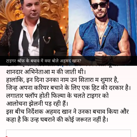
खान, बोले- उसे कौन सा आर्ट फिल्में
करनी हैं
लेखन
Jun 23, 2024
11:03 am
पलक
क्या है खबर?
बॉलीवुड
फिल्मों में अपने एक्शन से दर्शकों के दिलों में
टाइगर श्रॉफ के बचाव में क्या बोले अहमद खान?
खास पहचा बनाने वाले
टाइगर श्रॉफ
की गिनती यूं तो
शानदार अभिनेताओं में की जाती थी।
हालांकि, इन दिनों उनका नाम उन सितारों में शुमार है,
जिन्हें अपना करियर बचाने के लिए एक हिट की दरकार है।
लगातार फ्लॉप होती फिल्मों के चलते टाइगर को
आलोचना झेलनी पड़ रही हैं।
इस बीच निर्देशक अहमद खान ने उनका बचाव किया और