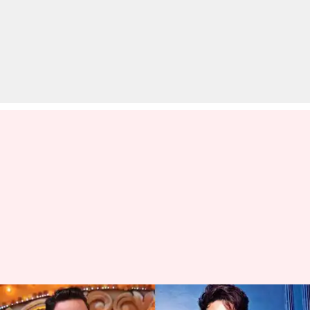
टाइगर श्रॉफ के पक्ष में आए अहमद