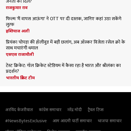
जनता का दिल?
राजकुमार राव
फिल्म 'मैं वापस आऊंगा' ने OTT पर दी दस्तक, जानिए कहां उठा सकेंगे
लुत्फ
इम्तियाज अली
प्रियंका चोपड़ा की हॉलीवुड में बड़ी छलांग, अब ऑस्कर विजेता रसेल क्रो के
साथ मचाएंगी धमाल
एसएस राजामौली
टेस्ट क्रिकेट: गॉल क्रिकेट स्टेडियम में कैसा रहा है भारत और श्रीलंका का
प्रदर्शन?
भारतीय क्रिकेट टीम
अरविंद केजरीवाल
कांग्रेस समाचार
नरेंद्र मोदी
ट्रैवल टिप्स
#NewsBytesExclusive
आम आदमी पार्टी समाचार
भाजपा समाचार