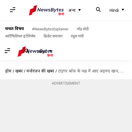
अन्य
Hindi
चर्चित विषय
#NewsBytesExplainer
नरेंद्र मोदी
आर्टिफिशियल इंटेलिजेंस
क्रिकेट समाचार
राहुल गांधी
Hindi
होम
/
खबरें
/
मनोरंजन की खबरें
/
टाइगर श्रॉफ के पक्ष में आए अहमद खान, बोले- उसे कौन सा आर्ट फिल्में करनी हैं
ADVERTISEMENT