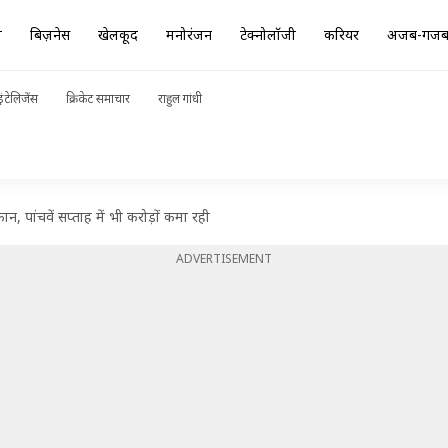
ा
बिज़नेस
खेलकूद
मनोरंजन
टेक्नोलॉजी
करियर
अजब-गज
ंटेलिजेंस
क्रिकेट समाचार
राहुल गांधी
, पांचवें सप्ताह में भी करोड़ों कमा रही
ADVERTISEMENT