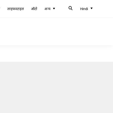
ब
लाइफस्टाइल
ऑटो
अन्य
Hindi