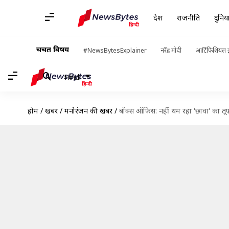
देश
राजनीति
दुनिय
चर्चित विषय
#NewsBytesExplainer
नरेंद्र मोदी
आर्टिफिशियल इ
Hindi
होम
/
खबरें
/
मनोरंजन की खबरें
/
बॉक्स ऑफिस: नहीं थम रहा 'छावा' का तूफान