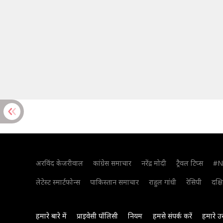
अरविंद केजरीवाल
कांग्रेस समाचार
नरेंद्र मोदी
ट्रैवल टिप्स
#N
लेटेस्ट स्मार्टफोन्स
पाकिस्तान समाचार
राहुल गांधी
रेसिपी
दक्ष
हमारे बारे में
प्राइवेसी पॉलिसी
नियम
हमसे संपर्क करें
हमारे उ