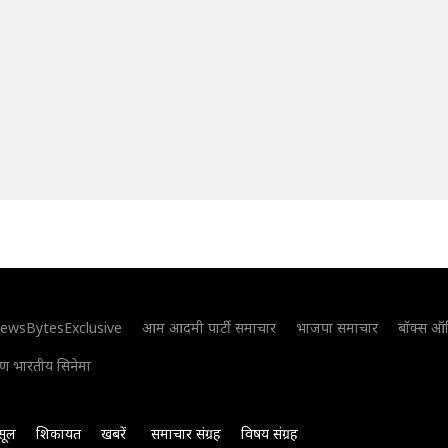
ewsBytesExclusive
आम आदमी पार्टी समाचार
भाजपा समाचार
बॉक्स ऑ
िण भारतीय सिनेमा
सूल
शिकायत
खबरें
समाचार संग्रह
विषय संग्रह