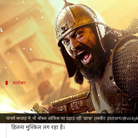
बॉक्स ऑफिस: नहीं थम रहा 'छावा' का तू
लेखन
Mar 17, 2025
10:01 am
दीक्षा शर्मा
क्या है खबर?
विक्की कौशल
, रश्मिका मंदाना और
अक्षय खन्ना
जैसे सितारों
पांचवें सप्ताह में भी इस फिल्म का खुमार दर्शकों के सि
कारोबार
'छावा' ने अब तक कमाए इतने करोड़ रुपये
बॉक्स ऑफिस ट्रैकर
सैकनिल्क
के मुताबिक, 'छावा' ने अपनी र
562.65 करोड़ रुपये हो गया है।
पांचवें सप्ताह में भी बॉक्स ऑफिस पर दहाड़ रही 'छावा' (तस्वीर: इंस्टाग्राम/@vic
देश में ही नहीं, बल्कि विदेश में छावा' का भी खूब डंका बज
हिलना मुश्किल लग रहा है।