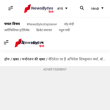
अन्य
Hindi
चर्चित विषय
#NewsBytesExplainer
नरेंद्र मोदी
आर्टिफिशियल इंटेलिजेंस
क्रिकेट समाचार
राहुल गांधी
Hindi
होम
/
खबरें
/
मनोरंजन की खबरें
/
वेंटिलेटर पर हैं अभिनेता शिवकुमार वर्मा, बॉलीवुड हस्तियों से लगाई आर्थिक मदद की गुहार
ADVERTISEMENT