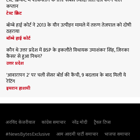
टेस्ट क्रिकेट में पाकिस्तान के लिए सबसे ज्यादा जीत दर्ज करने वाले
कप्तान
टेस्ट क्रिकेट
बॉम्बे हाई कोर्ट ने 2013 के यौन उत्पीड़न मामले में तरुण तेजपाल को दोषी
ठहराया
बॉम्बे हाई कोर्ट
कौन थे उत्तर प्रदेश में BSP के इकलौते विधायक उमाशंकर सिंह, जिनका
कैंसर से हुआ निधन?
उत्तर प्रदेश
'आवारापन 2' पर चली सेंसर बोर्ड की कैंची, 9 बदलाव के बाद मिली ये
रेटिंग
इमरान हाशमी
अरविंद केजरीवाल
कांग्रेस समाचार
नरेंद्र मोदी
ट्रैवल टिप्स
#NewsBytesExclusive
आम आदमी पार्टी समाचार
भाजपा समाचार