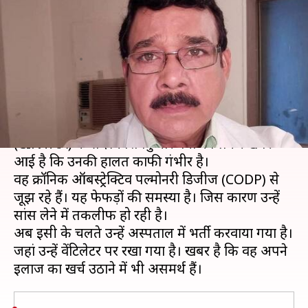
वर्मा, बॉलीवुड हस्तियों से लगाई
आर्थिक मदद की गुहार
लेखन
Dec 03, 2020
05:20 pm
भावना साहनी
क्या है खबर?
वरिष्ठ अभिनेता और सिने एंड टीवी आर्टिस्ट एसोसिएशन
(CINTAA) के सदस्य शिवकुमार वर्मा को लेकर खबर
आई है कि उनकी हालत काफी गंभीर है।
वह क्रॉनिक ऑबस्ट्रेक्टिव पल्मोनरी डिजीज (CODP) से
जूझ रहे हैं। यह फेफड़ों की समस्या है। जिस कारण उन्हें
सांस लेने में तकलीफ हो रही है।
अब इसी के चलते उन्हें अस्पताल में भर्ती करवाया गया है।
जहां उन्हें वेंटिलेटर पर रखा गया है। खबर है कि वह अपने