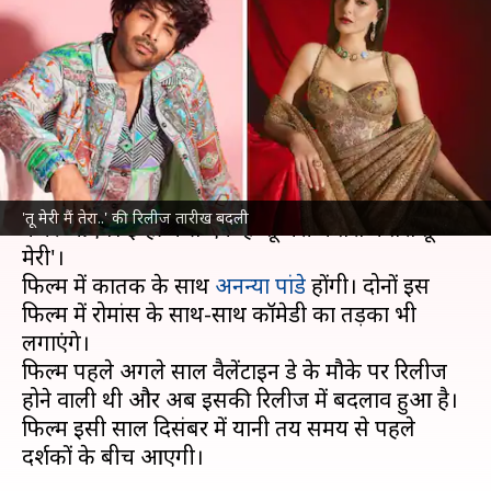
मैं तेरा..' की रिलीज तारीख बदली,
अब कब आएगी फिल्म?
लेखन
Sep 14, 2025
01:27 pm
नेहा शर्मा
क्या है खबर?
कार्तिक आर्यन
आने वाले दिनों में कई चर्चित फिल्मों में
'तू मेरी मैं तेरा..' की रिलीज तारीख बदली
नजर आएंगे। इन्हीं में से एक है 'तू मेरी मैं तेरा मैं तेरा तू
मेरी'।
फिल्म में कार्तिक के साथ
अनन्या पांडे
होंगी। दोनों इस
फिल्म में रोमांस के साथ-साथ कॉमेडी का तड़का भी
लगाएंगे।
फिल्म पहले अगले साल वैलेंटाइन डे के मौके पर रिलीज
होने वाली थी और अब इसकी रिलीज में बदलाव हुआ है।
फिल्म इसी साल दिसंबर में यानी तय समय से पहले