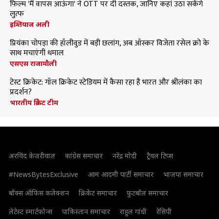
फिल्म 'मैं वापस आऊंगा' ने OTT पर दी दस्तक, जानिए कहां उठा सकेंगे
लुत्फ
इम्तियाज अली
प्रियंका चोपड़ा की हॉलीवुड में बड़ी छलांग, अब ऑस्कर विजेता रसेल क्रो के
साथ मचाएंगी धमाल
एसएस राजामौली
टेस्ट क्रिकेट: गॉल क्रिकेट स्टेडियम में कैसा रहा है भारत और श्रीलंका का
प्रदर्शन?
भारतीय क्रिकेट टीम
अरविंद केजरीवाल
कांग्रेस समाचार
नरेंद्र मोदी
ट्रैवल टिप्स
#NewsBytesExclusive
आम आदमी पार्टी समाचार
भाजपा समाचार
बॉक्स ऑफिस कलेक्शन
क्रिकेट समाचार
फुटबॉल समाचार
लेटेस्ट स्मार्टफोन्स
पाकिस्तान समाचार
राहुल गांधी
रेसिपी