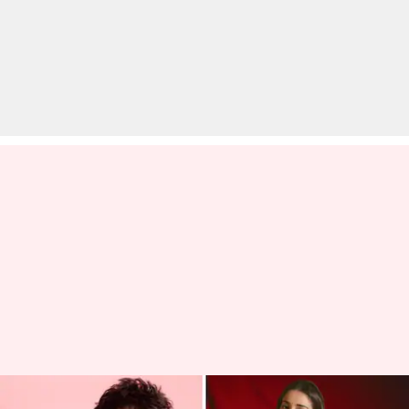
कार्तिक आर्यन-अनन्या पांडे की 'तू मेरी