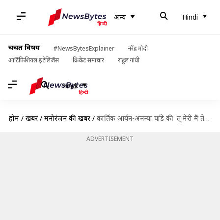
अन्य
Hindi
चर्चित विषय
#NewsBytesExplainer
नरेंद्र मोदी
आर्टिफिशियल इंटेलिजेंस
क्रिकेट समाचार
राहुल गांधी
Hindi
होम
/
खबरें
/
मनोरंजन की खबरें
/
कार्तिक आर्यन-अनन्या पांडे की 'तू मेरी मैं तेरा..' की रिलीज तारीख बदली, अब कब आएगी फिल्म?
ADVERTISEMENT