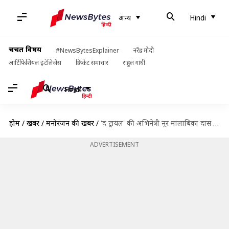
अन्य
Hindi
चर्चित विषय
#NewsBytesExplainer
नरेंद्र मोदी
आर्टिफिशियल इंटेलिजेंस
क्रिकेट समाचार
राहुल गांधी
Hindi
होम
/
खबरें
/
मनोरंजन की खबरें
/
'द ट्रायल' की अभिनेत्री नूर मालाबिका दास ने की आत्महत्या, पंखे से लटका मिला शव
ADVERTISEMENT