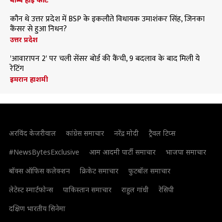
कौन थे उत्तर प्रदेश में BSP के इकलौते विधायक उमाशंकर सिंह, जिनका
कैंसर से हुआ निधन?
उत्तर प्रदेश
'आवारापन 2' पर चली सेंसर बोर्ड की कैंची, 9 बदलाव के बाद मिली ये
रेटिंग
इमरान हाशमी
अरविंद केजरीवाल
कांग्रेस समाचार
नरेंद्र मोदी
ट्रैवल टिप्स
#NewsBytesExclusive
आम आदमी पार्टी समाचार
भाजपा समाचार
बॉक्स ऑफिस कलेक्शन
क्रिकेट समाचार
फुटबॉल समाचार
लेटेस्ट स्मार्टफोन्स
पाकिस्तान समाचार
राहुल गांधी
रेसिपी
दक्षिण भारतीय सिनेमा