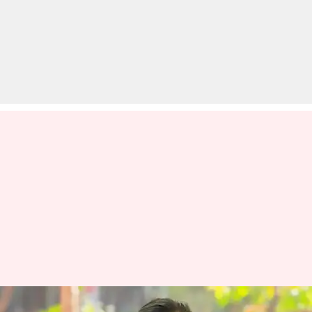
'द ट्रायल' की अभिनेत्री नूर मालाबिका