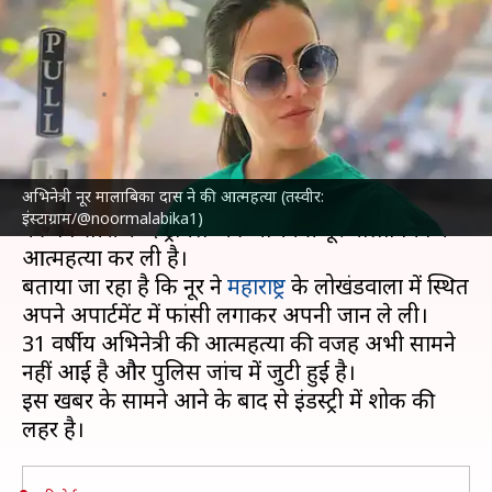
दास ने की आत्महत्या, पंखे से लटका
मिला शव
लेखन
Jun 10, 2024
01:07 pm
दीक्षा शर्मा
क्या है खबर?
अभिनेत्री नूर मालाबिका दास ने की आत्महत्या (तस्वीर:
मनोरंजन जगत से एक दुखद खबर सामने आई है।
काजोल
इंस्टाग्राम/@noormalabika1)
की वेब सीरीज 'द ट्रायल' की अभिनेत्री नूर मालाबिका ने
आत्महत्या कर ली है।
बताया जा रहा है कि नूर ने
महाराष्ट्र
के लोखंडवाला में स्थित
अपने अपार्टमेंट में फांसी लगाकर अपनी जान ले ली।
31 वर्षीय अभिनेत्री की आत्महत्या की वजह अभी सामने
नहीं आई है और पुलिस जांच में जुटी हुई है।
इस खबर के सामने आने के बाद से इंडस्ट्री में शोक की