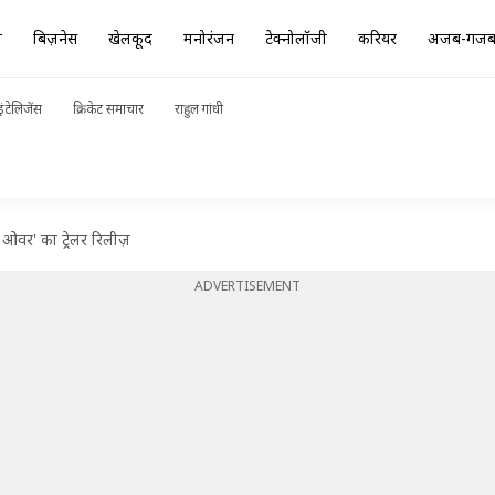
ा
बिज़नेस
खेलकूद
मनोरंजन
टेक्नोलॉजी
करियर
अजब-गज
ंटेलिजेंस
क्रिकेट समाचार
राहुल गांधी
म ओवर' का ट्रेलर रिलीज़
ADVERTISEMENT