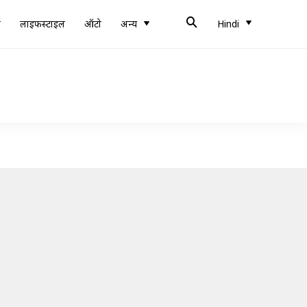
ब
लाइफस्टाइल
ऑटो
अन्य
Hindi