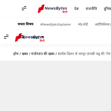
देश
राजनीति
दुनिय
चर्चित विषय
#NewsBytesExplainer
नरेंद्र मोदी
आर्टिफिशियल इ
Hindi
होम
/
खबरें
/
मनोरंजन की खबरें
/
सस्पेंस-थ्रिलर से भरपूर तापसी पन्नू की 'गे