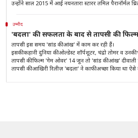
उन्होंने साल 2015 में आई नयनतारा स्टारर तमिल पैरानॉर्मल थ्रिलर
उम्मीद
'बदला' की सफलता के बाद से तापसी की फिल्मों से
तापसी इस समय 'सांड की आंख' में काम कर रही हैं।
इसकी कहानी दुनिया की ओल्डेस्ट शॉर्पशूटर, चंद्रो तोमर व उन
तापसी की फिल्म 'गेम ओवर' 14 जून तो 'सांड की आंख' दीवाली
तापसी की आखिरी रिलीज़ 'बदला' ने काफी अच्छा किया था ऐसे में ल