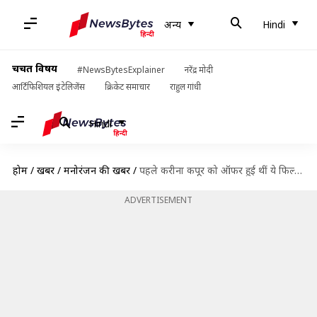
अन्य
Hindi
चर्चित विषय
#NewsBytesExplainer
नरेंद्र मोदी
आर्टिफिशियल इंटेलिजेंस
क्रिकेट समाचार
राहुल गांधी
Hindi
होम
/
खबरें
/
मनोरंजन की खबरें
/
पहले करीना कपूर को ऑफर हुई थीं ये फिल्में, लेकिन उन्होंने ठुकरा दिया ऑफर
ADVERTISEMENT