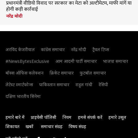
प्रधानमंत्री वीडियो विवाद पर सरकार का मेटा को अल्टीमेटम, माफी मांगें या
होगी कड़ी कार्रवाई
नरेंद्र मोदी
अरविंद केजरीवाल
कांग्रेस समाचार
नरेंद्र मोदी
ट्रैवल टिप्स
#NewsBytesExclusive
आम आदमी पार्टी समाचार
भाजपा समाचार
बॉक्स ऑफिस कलेक्शन
क्रिकेट समाचार
फुटबॉल समाचार
लेटेस्ट स्मार्टफोन्स
पाकिस्तान समाचार
राहुल गांधी
रेसिपी
दक्षिण भारतीय सिनेमा
हमारे बारे में
प्राइवेसी पॉलिसी
नियम
हमसे संपर्क करें
हमारे उसूल
शिकायत
खबरें
समाचार संग्रह
विषय संग्रह