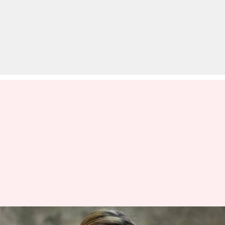
पहले करीना कपूर को ऑफर हुई थीं ये