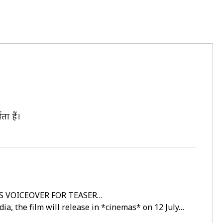
ा हैं।
ES VOICEOVER FOR TEASER…
dia
, the film will release in *cinemas* on 12 July…