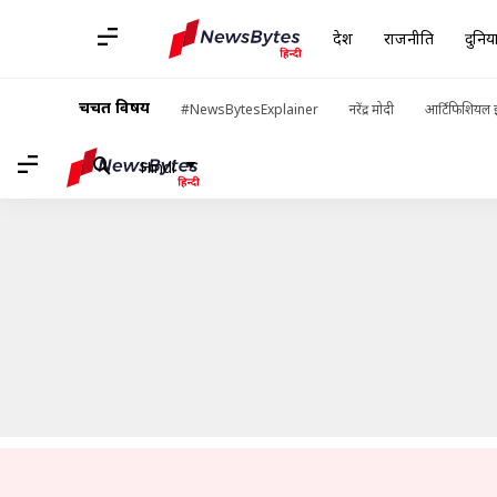
देश
राजनीति
दुनिय
होम
/
खबरें
/
मनोरंजन की खबरें
/
फिल्म 'एक्सीडेंट या कॉन्सपिरेसी: गोध
चर्चित विषय
#NewsBytesExplainer
नरेंद्र मोदी
आर्टिफिशियल इ
Hindi