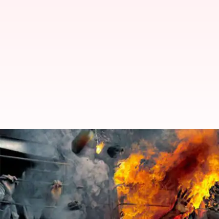
फिल्म 'एक्सीडेंट या कॉन्सपिरेसी: ग
लेखन
Jun 13, 2024
02:19 pm
दीक्षा शर्मा
क्या है खबर?
साल 2002 में गुजरात के '
गोधरा कांड
' ने पूरे देश को झकझ