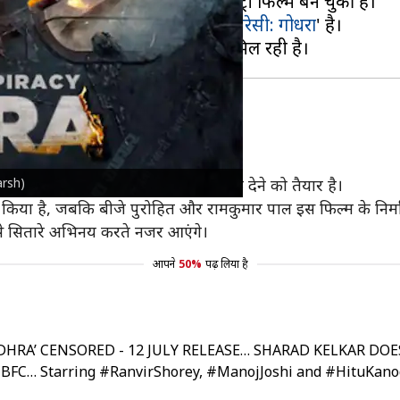
 'फिराक' जैसी फिल्में और डाक्यूमेंट्री फिल्में बन चुकी है।
है, जिसका नाम '
एक्सीडेंट या कॉन्सपिरेसी: गोधरा
' है।
लकर
ने अपनी आवाज दी है।
arsh)
2 जुलाई, 2024 को सिनेमाघरों में दस्तक देने को तैयार है।
ने किया है, जबकि बीजे पुरोहित और रामकुमार पाल इस फिल्म के निर्मात
से सितारे अभिनय करते नजर आएंगे।
आपने
50%
पढ़ लिया है
ODHRA’ CENSORED - 12 JULY RELEASE… SHARAD KELKAR DO
BFC
… Starring
#RanvirShorey
,
#ManojJoshi
and
#HituKano