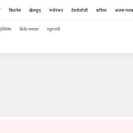
ा
बिज़नेस
खेलकूद
मनोरंजन
टेक्नोलॉजी
करियर
अजब-गज
रा' का टीजर आया सामने, जानिए कब होगी रिलीज
ADVERTISEMENT
ंटेलिजेंस
क्रिकेट समाचार
राहुल गांधी