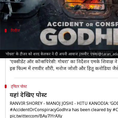
इस घटना की पृष्ठभूमि पर अब तक 'चांद बुझ गया', 'परजानिया',
अब 22 साल बाद इस घटना पर एक और फिल्म बनने जा रही 
रिलीज
12 जुलाई को रिलीज होगी फिल्म
फिल्म 'एक्सीडेंट या कॉन्सपिरेसी: गोधरा' के टीजर को
शरद के
'गोधरा' के टीजर को शरद केलकर ने दी अपनी आवाज (तस्वीर: एक्स/@taran_ad
इस फिल्म की रिलीज तारीख से भी पर्दा उठ गया है। यह फिल्म 1
'एक्सीडेंट ऑर कॉन्सपिरेसी: गोधरा' का निर्देशन एमके शिवाक्ष 
इस फिल्म में रणवीर शौरी, मनोज जोशी और हितू कनोडिया जै
ट्विटर पोस्ट
यहां देखिए पोस्ट
RANVIR SHOREY - MANOJ JOSHI - HITU KANODIA: ‘G
#AccidentOrConspiracyGodhra
has been cleared by
#C
pic.twitter.com/BAy7lYrAXy