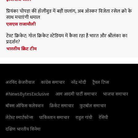
प्रियंका चोपड़ा की हॉलीवुड में बड़ी छलांग, अब ऑस्कर विजेता रसेल क्रो के
साथ मचाएंगी धमाल
एसएस राजामौली
टेस्ट क्रिकेट: गॉल क्रिकेट स्टेडियम में कैसा रहा है भारत और श्रीलंका का
प्रदर्शन?
भारतीय क्रिकेट टीम
अरविंद केजरीवाल
कांग्रेस समाचार
नरेंद्र मोदी
ट्रैवल टिप्स
#NewsBytesExclusive
आम आदमी पार्टी समाचार
भाजपा समाचार
बॉक्स ऑफिस कलेक्शन
क्रिकेट समाचार
फुटबॉल समाचार
लेटेस्ट स्मार्टफोन्स
पाकिस्तान समाचार
राहुल गांधी
रेसिपी
दक्षिण भारतीय सिनेमा