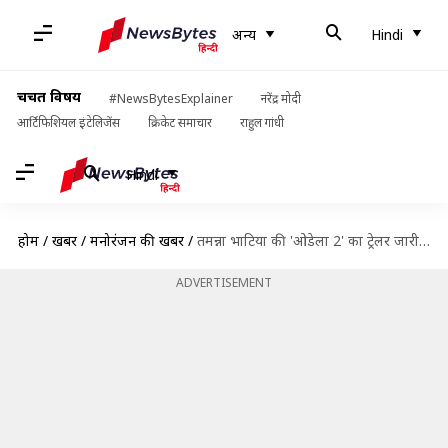
अन्य
Hindi
चर्चित विषय
#NewsBytesExplainer
नरेंद्र मोदी
आर्टिफिशियल इंटेलिजेंस
क्रिकेट समाचार
राहुल गांधी
Hindi
होम
/
खबरें
/
मनोरंजन की खबरें
/
तमन्ना भाटिया की 'ओडेला 2' का ट्रेलर जारी, जानिए दर्शकों के बीच कब आएगी फिल्म
ADVERTISEMENT