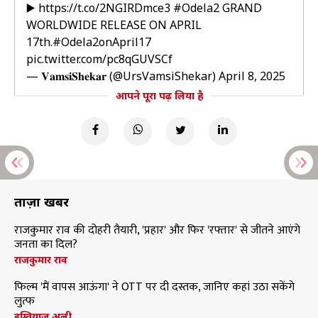
▶️
https://t.co/2NGIRDmce3
#Odela2
GRAND
WORLDWIDE RELEASE ON APRIL
17th.
#Odela2onApril17
pic.twitter.com/pc8qGUVSCf
— 𝐕𝐚𝐦𝐬𝐢𝐒𝐡𝐞𝐤𝐚𝐫 (@UrsVamsiShekar)
April 8, 2025
आपने पूरा पढ़ लिया है
ताज़ा खबरें
राजकुमार राव की दोहरी तैयारी, 'प्रहार' और फिर 'रफ्तार' से जीतने आएंगे
जनता का दिल?
राजकुमार राव
फिल्म 'मैं वापस आऊंगा' ने OTT पर दी दस्तक, जानिए कहां उठा सकेंगे
लुत्फ
इम्तियाज अली