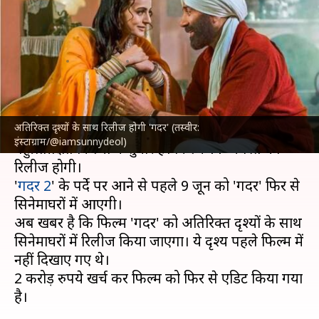
'गदर' अतिरिक्त दृश्यों के साथ
सिनेमाघरों में होगी रिलीज
लेखन
Jun 06, 2023
01:52 pm
दीक्षा शर्मा
क्या है खबर?
अतिरिक्त दृश्यों के साथ रिलीज होगी 'गदर' (तस्वीर:
सनी देओल
और
अमीषा पटेल
की 'गदर 2' इस साल की
इंस्टाग्राम/@iamsunnydeol)
बहुप्रतीक्षित फिल्मों में शुमार है। फिल्म 11 अगस्त को
रिलीज होगी।
'
गदर 2
' के पर्दे पर आने से पहले 9 जून को 'गदर' फिर से
सिनेमाघरों में आएगी।
अब खबर है कि फिल्म 'गदर' को अतिरिक्त दृश्यों के साथ
सिनेमाघरों में रिलीज किया जाएगा। ये दृश्य पहले फिल्म में
नहीं दिखाए गए थे।
2 करोड़ रुपये खर्च कर फिल्म को फिर से एडिट किया गया