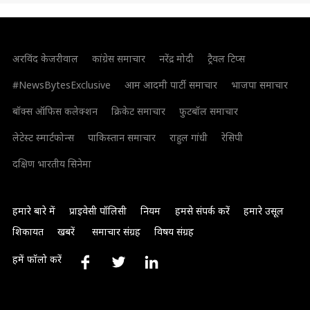
अरविंद केजरीवाल
कांग्रेस समाचार
नरेंद्र मोदी
ट्रैवल टिप्स
#NewsBytesExclusive
आम आदमी पार्टी समाचार
भाजपा समाचार
बॉक्स ऑफिस कलेक्शन
क्रिकेट समाचार
फुटबॉल समाचार
लेटेस्ट स्मार्टफोन्स
पाकिस्तान समाचार
राहुल गांधी
रेसिपी
दक्षिण भारतीय सिनेमा
हमारे बारे में
प्राइवेसी पॉलिसी
नियम
हमसे संपर्क करें
हमारे उसूल
शिकायत
खबरें
समाचार संग्रह
विषय संग्रह
हमें फॉलो करें