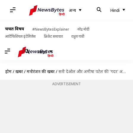
अन्य
Hindi
चर्चित विषय
#NewsBytesExplainer
नरेंद्र मोदी
आर्टिफिशियल इंटेलिजेंस
क्रिकेट समाचार
राहुल गांधी
Hindi
होम
/
खबरें
/
मनोरंजन की खबरें
/
सनी देओल और अमीषा पटेल की 'गदर' अतिरिक्त दृश्यों के साथ सिनेमाघरों में होगी रिलीज
ADVERTISEMENT