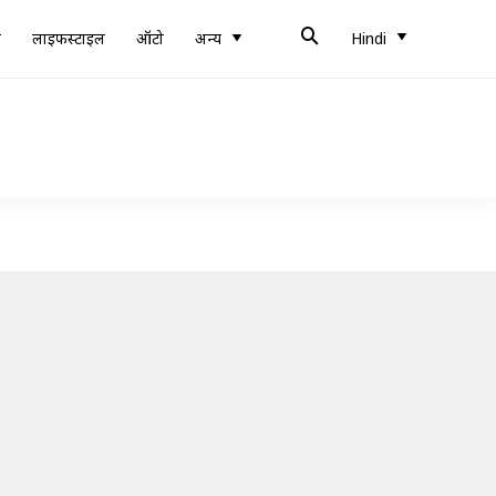
ब
लाइफस्टाइल
ऑटो
अन्य
Hindi