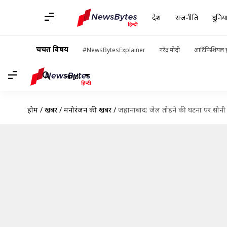
देश
राजनीति
दुनिय
चर्चित विषय
#NewsBytesExplainer
नरेंद्र मोदी
आर्टिफिशियल इ
Hindi
होम
/
खबरें
/
मनोरंजन की खबरें
/
जहानाबाद: जेल तोड़ने की घटना पर सोनी