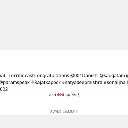
l . Terrific cast.Congratulations
@001Danish
,
@saugatam
@
@paramspeak
#Rajatkapoor
#satyadeepmishra
#sonaljha
2022
आपने
60%
पढ़ लिया है
ADVERTISEMENT