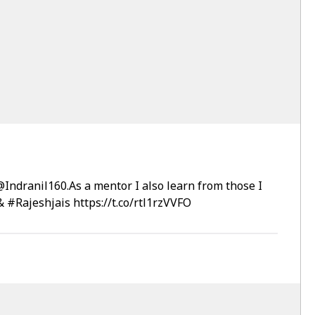
Indranil160.As a mentor I also learn from those I
&
#Rajeshjais
https://t.co/rtl1rzVVFO