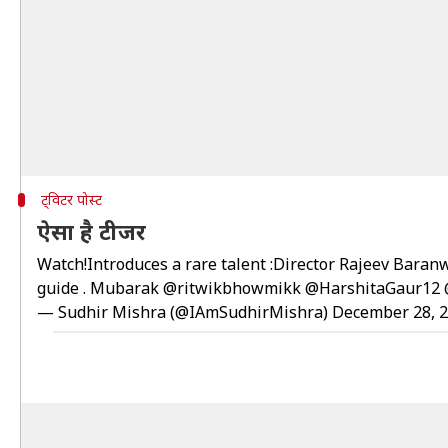
ट्विटर पोस्ट
ऐसा है टीजर
Watch!Introduces a rare talent :Director Rajeev Baranwa
guide . Mubarak
@ritwikbhowmikk
@HarshitaGaur12
— Sudhir Mishra (@IAmSudhirMishra)
December 28, 