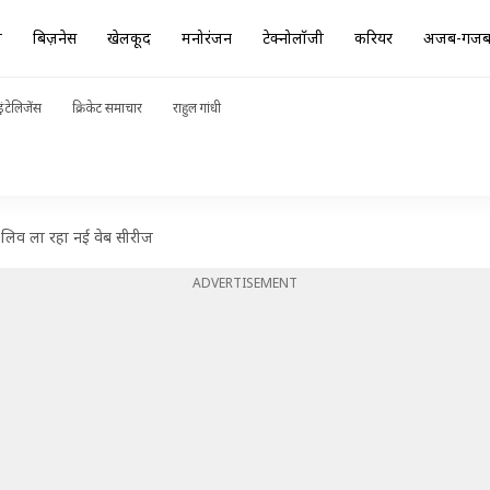
ा
बिज़नेस
खेलकूद
मनोरंजन
टेक्नोलॉजी
करियर
अजब-गज
ंटेलिजेंस
क्रिकेट समाचार
राहुल गांधी
 लिव ला रहा नई वेब सीरीज
ADVERTISEMENT