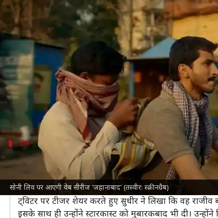
जहानाबाद: जेल तोड़ने की घटना पर सो
लेखन
Dec 29, 2022
12:06 pm
आकांक्षा शर्मा
क्या है खबर?
नेटफ्लिक्स
की वेब सीरीज '
खाकी: द बिहार चैप्टर
' अभी चर्चा मे
बुधवार को सोनी लिव ने भी बिहार पर आधारित एक नई सीरी
टीम
सुधीर मिश्रा ने स्टारकास्ट को दी मुबारकबाद
सुधीर मिश्रा के इस नए
क्राइम शो
का निर्देशन राजीव बरनवाल कर र
इसमें रित्विक भौमिक, हर्षिता गौर और परमब्रत चटोपाध्याय मुख
सोनी लिव पर आएगी वेब सीरीज 'जहानाबाद' (तस्वीर: स्क्रीनग्रैब)
ट्विटर पर टीजर शेयर करते हुए सुधीर ने लिखा कि वह राजीव ब
इसके साथ ही उन्होंने स्टारकास्ट को मुबारकबाद भी दी। उन्होंन