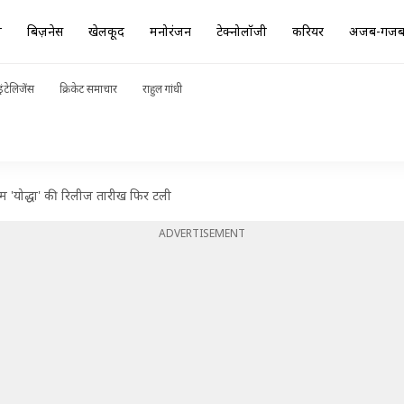
ा
बिज़नेस
खेलकूद
मनोरंजन
टेक्नोलॉजी
करियर
अजब-गज
ंटेलिजेंस
क्रिकेट समाचार
राहुल गांधी
िल्म 'योद्धा' की रिलीज तारीख फिर टली
ADVERTISEMENT