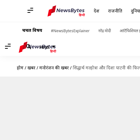
देश
राजनीति
दुनिय
चर्चित विषय
#NewsBytesExplainer
नरेंद्र मोदी
आर्टिफिशियल इ
Hindi
होम
/
खबरें
/
मनोरंजन की खबरें
/
सिद्धार्थ मल्होत्रा और दिशा पाटनी ​​की फ