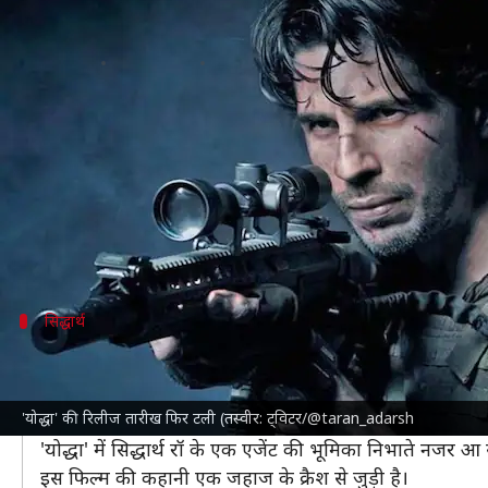
सिद्धार्थ मल्होत्रा और दिशा पाटनी ​​क
लेखन
May 16, 2023
11:46 am
दीक्षा शर्मा
क्या है खबर?
अभिनेता
सिद्धार्थ मल्होत्रा
मौजूदा वक्त में अपनी आने वाली फिल्
इसमें सिद्धार्थ के साथ
दिशा पाटनी
करण जौहर
इस फिल्म के निर्माता हैं, जबकि इसके निर्देशन
सिद्धार्थ
3 बार बदली गई फिल्म की रिलीज तारीख
बॉलीवुड हंगामा
के अनुसार, 'योद्धा' 1 दिसंबर को सिनेमाघरों म
'योद्धा' की रिलीज तारीख फिर टली (तस्वीर: ट्विटर/@taran_adarsh
इससे पहले '
योद्धा
' 11 नवंबर, 2022 को रिलीज होने वाली थ
'योद्धा' में सिद्धार्थ रॉ के एक एजेंट की भूमिका निभाते नजर आ 
इस फिल्म की कहानी एक जहाज के क्रैश से जुड़ी है।