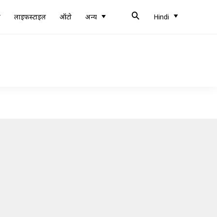
ब
लाइफस्टाइल
ऑटो
अन्य
Hindi