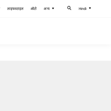
ब
लाइफस्टाइल
ऑटो
अन्य
Hindi