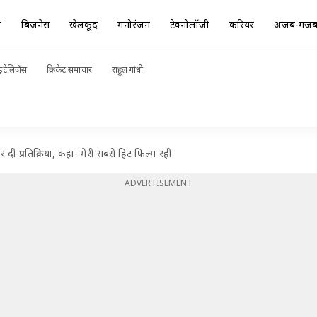
ा
बिज़नेस
खेलकूद
मनोरंजन
टेक्नोलॉजी
करियर
अजब-गज
ंटेलिजेंस
क्रिकेट समाचार
राहुल गांधी
दी प्रतिक्रिया, कहा- मेरी सबसे हिट फिल्म रही
ADVERTISEMENT