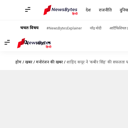
देश
राजनीति
दुनिय
चर्चित विषय
#NewsBytesExplainer
नरेंद्र मोदी
आर्टिफिशियल इ
Hindi
होम
/
खबरें
/
मनोरंजन की खबरें
/
शाहिद कपूर ने 'कबीर सिंह' की सफलता पर 