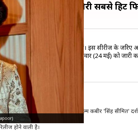
र दी प्रतिक्रिया, कहा- मेरी सबसे हिट फ
 जो
अमेजन प्राइम वीडियो
पर उपलब्ध हैं। इस सीरीज के जरिए अभ
ो लेकर चर्चा में हैं, जिसका ट्रेलर बुधवार (24 मई) को जारी क
ेगा।
ोगों को लगा था कि मेरी 2019 में आई फिल्म कबीर 'सिंह सीमित' दर्श
dkapoor)
 जाएंगे।"
िलीज होने वाली है।