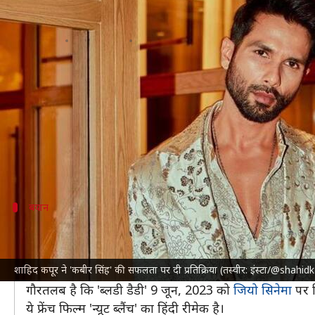
शाहिद कपूर ने 'कबीर सिंह' की सफलता प
लेखन
May 24, 2023
05:38 pm
दीक्षा शर्मा
क्या है खबर?
शाहिद कपूर
पिछली बार वेब सीरीज 'फर्जी' में नजर आए थे,
अब मौजूदा वक्त में शाहिद अपनी आगामी फिल्म 'ब्लडी डैडी' क
फिल्म 'ब्लडी डैडी' में उनका खतरनाक अवतार देखने को मिल
बयान
शाहिद ने कही ये बात
शाहिद ने कहा, "दर्शक क्या चाहते हैं यह किसी को नहीं पता। ल
शाहिद कपूर ने 'कबीर सिंह' की सफलता पर दी प्रतिक्रिया (तस्वीर: इंस्टा/@shahi
हुई। यदि आपकी फिल्म शानदार है तो इसे दर्शक अपने आप मिल
गौरतलब है कि 'ब्लडी डैडी' 9 जून, 2023 को
जियो सिनेमा
पर र
ये फ्रेंच फिल्म 'न्यूट ब्लैंच' का हिंदी रीमेक है।