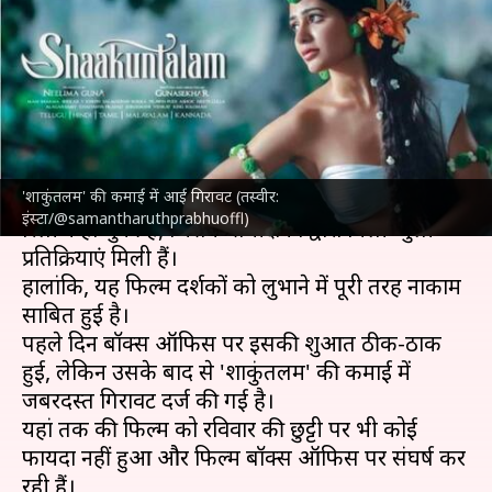
'शाकुंतलम' का संघर्ष जारी, चौथे दिन
लाखों में सिमट गई कमाई
लेखन
Apr 18, 2023
10:21 am
दीक्षा शर्मा
क्या है खबर?
'शाकुंतलम' की कमाई में आई गिरावट (तस्वीर:
सामंथा रुथ प्रभु
की '
शाकुंतलम
' बीते शुक्रवार सिनेमाघरों में
इंस्टा/@samantharuthprabhuoffl)
रिलीज हो चुकी है, जिसके समीक्षकों द्वारा मिली-जुली
प्रतिक्रियाएं मिली हैं।
हालांकि, यह फिल्म दर्शकों को लुभाने में पूरी तरह नाकाम
साबित हुई है।
पहले दिन बॉक्स ऑफिस पर इसकी शुरुआत ठीक-ठाक
हुई, लेकिन उसके बाद से 'शाकुंतलम' की कमाई में
जबरदस्त गिरावट दर्ज की गई है।
यहां तक की फिल्म को रविवार की छुट्टी पर भी कोई
फायदा नहीं हुआ और फिल्म बॉक्स ऑफिस पर संघर्ष कर