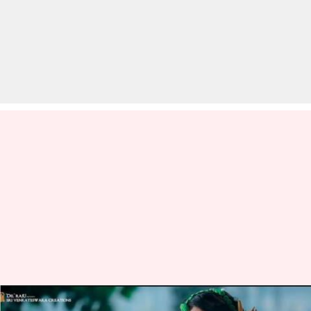
बॉक्स ऑफिस: सामंथा की