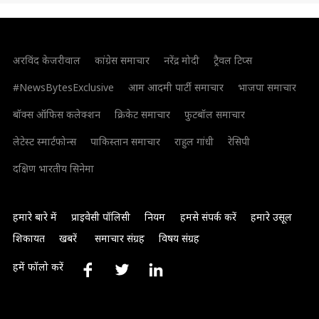
अरविंद केजरीवाल
कांग्रेस समाचार
नरेंद्र मोदी
ट्रैवल टिप्स
#NewsBytesExclusive
आम आदमी पार्टी समाचार
भाजपा समाचार
बॉक्स ऑफिस कलेक्शन
क्रिकेट समाचार
फुटबॉल समाचार
लेटेस्ट स्मार्टफोन्स
पाकिस्तान समाचार
राहुल गांधी
रेसिपी
दक्षिण भारतीय सिनेमा
हमारे बारे में
प्राइवेसी पॉलिसी
नियम
हमसे संपर्क करें
हमारे उसूल
शिकायत
खबरें
समाचार संग्रह
विषय संग्रह
हमें फॉलो करें