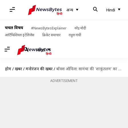
अन्य
Hindi
चर्चित विषय
#NewsBytesExplainer
नरेंद्र मोदी
आर्टिफिशियल इंटेलिजेंस
क्रिकेट समाचार
राहुल गांधी
Hindi
होम
/
खबरें
/
मनोरंजन की खबरें
/
बॉक्स ऑफिस: सामंथा की 'शाकुंतलम' का संघर्ष जारी, चौथे दिन लाखों में सिमट गई कमाई
ADVERTISEMENT