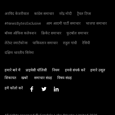
अरविंद केजरीवाल
कांग्रेस समाचार
नरेंद्र मोदी
ट्रैवल टिप्स
#NewsBytesExclusive
आम आदमी पार्टी समाचार
भाजपा समाचार
बॉक्स ऑफिस कलेक्शन
क्रिकेट समाचार
फुटबॉल समाचार
लेटेस्ट स्मार्टफोन्स
पाकिस्तान समाचार
राहुल गांधी
रेसिपी
दक्षिण भारतीय सिनेमा
हमारे बारे में
प्राइवेसी पॉलिसी
नियम
हमसे संपर्क करें
हमारे उसूल
शिकायत
खबरें
समाचार संग्रह
विषय संग्रह
हमें फॉलो करें