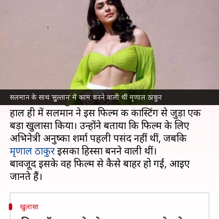
के लिए पहली पसंद थीं मृणाल ठाकुर
लेखन
Dec 27, 2021
04:52 pm
नेहा शर्मा
क्या है खबर?
सलमान खान
की फिल्म 'सुल्तान' को रिलीज हुए भले ही
सालों गुजर गए हों, लेकिन उनकी यह फिल्म किसी ना
सलमान के साथ ‘सुुल्तान’ में काम करने वाली थीं मृणाल ठाकुर
किसी वजह से सुर्खियों में आ ही जाती है।
हाल ही में सलमान ने इस फिल्म की कास्टिंग से जुड़ा एक
बड़ा खुलासा किया। उन्होंने बताया कि फिल्म के लिए
अभिनेत्री अनुष्का शर्मा पहली पसंद नहीं थीं, जबकि
मृणाल ठाकुर
इसका हिस्सा बनने वाली थीं।
बावजूद इसके वह फिल्म से कैसे बाहर हो गईं, आइए
खुलासा