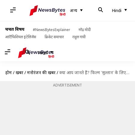
अन्य
Hindi
चर्चित विषय
#NewsBytesExplainer
नरेंद्र मोदी
आर्टिफिशियल इंटेलिजेंस
क्रिकेट समाचार
राहुल गांधी
Hindi
होम
/
खबरें
/
मनोरंजन की खबरें
/
क्या आप जानते हैं? फिल्म 'सुल्तान' के लिए पहली पसंद थीं मृणाल ठाकुर
ADVERTISEMENT