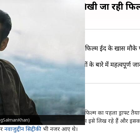
सीक्वल पर लगाई मुहर, लिखी जा रही फि
 को तैयार है। एआर मुरुगादॉस में बनी यह फिल्म ईद के खास मौके
 बातचीत की और अपनी आगामी फिल्मों के बारे में महत्वपूर्ण ज
ी भाईजान' की कहानी लिखी जा रही है। फिल्म का पहला ड्राफ्ट तैयार
BeingSalmanKhan)
र ने कहा, "हां, ऐसा हो सकता है। कबीर खान इसे लिख रहे हैं और इसका 
और
नवाजुद्दीन सिद्दीकी
भी नजर आए थे।