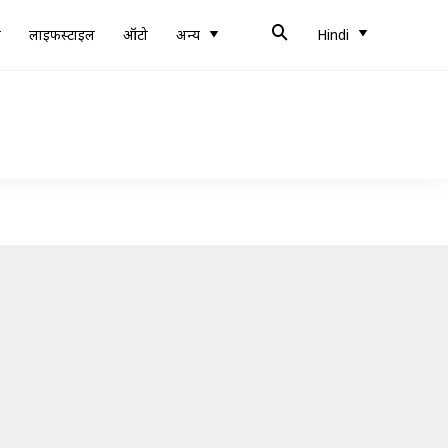
ब
लाइफस्टाइल
ऑटो
अन्य
Hindi