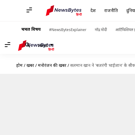
देश
राजनीति
दुनिय
चर्चित विषय
#NewsBytesExplainer
नरेंद्र मोदी
आर्टिफिशियल इ
Hindi
होम
/
खबरें
/
मनोरंजन की खबरें
/
सलमान खान ने 'बजरंगी भाईजान' के सीक