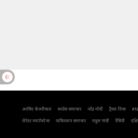
अरविंद केजरीवाल
कांग्रेस समाचार
नरेंद्र मोदी
ट्रैवल टिप्स
#N
लेटेस्ट स्मार्टफोन्स
पाकिस्तान समाचार
राहुल गांधी
रेसिपी
दक्ष