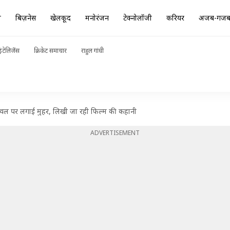
ा
बिज़नेस
खेलकूद
मनोरंजन
टेक्नोलॉजी
करियर
अजब-गज
ंटेलिजेंस
क्रिकेट समाचार
राहुल गांधी
्वल पर लगाई मुहर, लिखी जा रही फिल्म की कहानी
ADVERTISEMENT