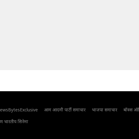
ewsBytesExclusive
आम आदमी पार्टी समाचार
भाजपा समाचार
बॉक्स ऑ
िण भारतीय सिनेमा