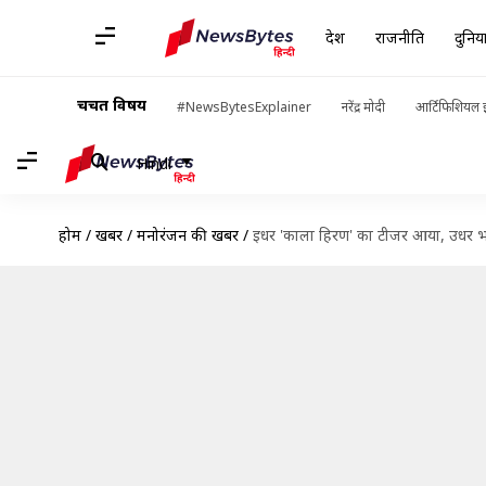
देश
राजनीति
दुनिय
चर्चित विषय
#NewsBytesExplainer
नरेंद्र मोदी
आर्टिफिशियल इ
Hindi
होम
/
खबरें
/
मनोरंजन की खबरें
/
इधर 'काला हिरण' का टीजर आया, उधर भड़