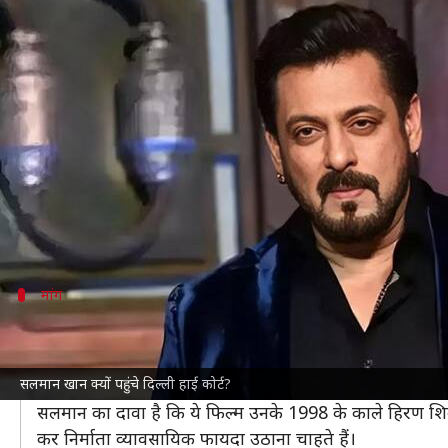
इधर 'काला हिरण' का टीजर आया, उधर भ
लेखन
Jun 12, 2026
01:56 pm
नेहा शर्मा
क्या है खबर?
फिल्म 'काला हिरण: बैटल फॉर लेगेसी' का टीजर रिलीज होत
उन्होंने अपनी छवि को नुकसान पहुंचाने का आरोप लगाते हु
उनका आरोप है कि इस फिल्म में उनकी अनुमति के बिना उनके
मांग
फिल्म की रिलीज और प्रोडक्शन पर रोक लगाने क
सलमान ने अपनी निजता और व्यक्तित्व अधिकारों के उल्लंघन क
सलमान खान क्यों पहुंचे दिल्ली हाई कोर्ट?
में याचिका दायर की है।
सलमान का दावा है कि ये फिल्म उनके 1998 के काले हिरण शिकार
कर निर्माता व्यावसायिक फायदा उठाना चाहते हैं।