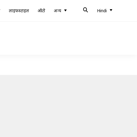
ब
लाइफस्टाइल
ऑटो
अन्य
Hindi