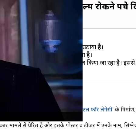
ड़के सलमान खान फिल्म रोकने पहुंचे दिल
े ही
सलमान खान
ने बड़ा कानूनी कदम उठाया है।
ए
दिल्ली हाई कोर्ट
का दरवाजा खटखटाया है।
 व्यक्तित्व और नाम का गलत इस्तेमाल किया जा रहा है। इससे उ
ी मांग
ा आरोप लगाते हुए फिल्म '
काला हिरण: बैटल फॉर लेगेसी
' के निर्मा
 मामले से प्रेरित है और इसके पोस्टर व टीजर में उनके नाम, सिग्ने