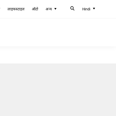
ब
लाइफस्टाइल
ऑटो
अन्य
Hindi