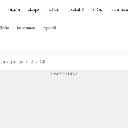
ा
बिज़नेस
खेलकूद
मनोरंजन
टेक्नोलॉजी
करियर
अजब-गज
ेलिजेंस
क्रिकेट समाचार
राहुल गांधी
 फाइनल ट्रूथ' का ट्रेलर रिलीज
ADVERTISEMENT