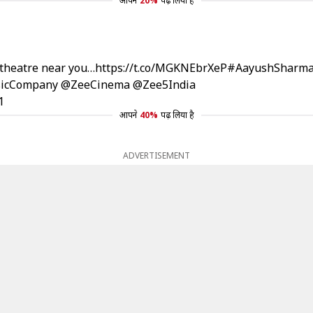
आपने
20%
पढ़ लिया है
 theatre near you…
https://t.co/MGKNEbrXeP
#AayushSharm
icCompany
@ZeeCinema
@Zee5India
1
आपने
40%
पढ़ लिया है
ADVERTISEMENT