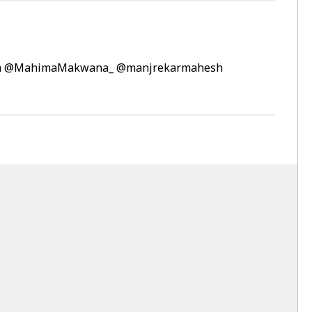
a
@MahimaMakwana_
@manjrekarmahesh