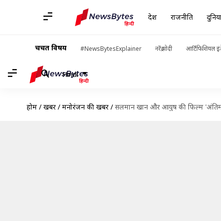
देश
राजनीति
दुनिय
चर्चित विषय
#NewsBytesExplainer
नरेंद्र मोदी
आर्टिफिशियल इंट
Hindi
होम
/
खबरें
/
मनोरंजन की खबरें
/
सलमान खान और आयुष की फिल्म 'अंतिम: द