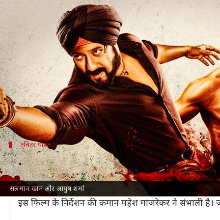
सलमान खान और आयुष की फिल्म 'अंतिम:
लेखन
Oct 25, 2021
08:02 pm
चंद्रशेखर कुमार
क्या है खबर?
सलमान खान
बॉलीवुड के सुपरस्टार माने जाते हैं। यही वज
बटोर रहे हैं।
इस फिल्म में सलमान के बहनोई और अभिनेता आयुष शर्मा 
ट्विटर पोस्ट
सलमान ने शेयर किया फिल्म का ट्रेलर
लीड कलाकार सलमान ने फिल्म 'अंतिम: द फाइनल ट्रूथ' का ट्रे
सलमान खान और आयुष शर्मा
उन्होंने अपने ट्विटर पोस्ट में लिखा, 'फिल्म 'अंतिम: द फाइनल
इस फिल्म के निर्देशन की कमान महेश मांजरेकर ने संभाली है।