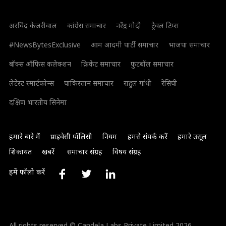
अरविंद केजरीवाल
कांग्रेस समाचार
नरेंद्र मोदी
ट्रैवल टिप्स
#NewsBytesExclusive
आम आदमी पार्टी समाचार
भाजपा समाचार
बॉक्स ऑफिस कलेक्शन
क्रिकेट समाचार
फुटबॉल समाचार
लेटेस्ट स्मार्टफोन्स
पाकिस्तान समाचार
राहुल गांधी
रेसिपी
दक्षिण भारतीय सिनेमा
हमारे बारे में
प्राइवेसी पॉलिसी
नियम
हमसे संपर्क करें
हमारे उसूल
शिकायत
खबरें
समाचार संग्रह
विषय संग्रह
हमें फॉलो करें
All rights reserved © Candela Labs Private Limited 2026