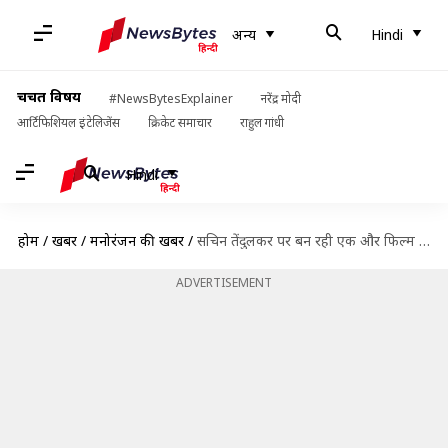
अन्य
Hindi
चर्चित विषय
#NewsBytesExplainer
नरेंद्र मोदी
आर्टिफिशियल इंटेलिजेंस
क्रिकेट समाचार
राहुल गांधी
Hindi
होम
/
खबरें
/
मनोरंजन की खबरें
/
सचिन तेंदुलकर पर बन रही एक और फिल्म 'गॉड ऑफ क्रिकेट', इस खास दिन होगी रिलीज
ADVERTISEMENT