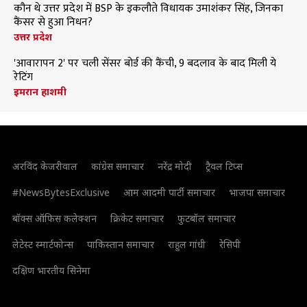
कौन थे उत्तर प्रदेश में BSP के इकलौते विधायक उमाशंकर सिंह, जिनका
कैंसर से हुआ निधन?
उत्तर प्रदेश
'आवारापन 2' पर चली सेंसर बोर्ड की कैंची, 9 बदलाव के बाद मिली ये
रेटिंग
इमरान हाशमी
अरविंद केजरीवाल
कांग्रेस समाचार
नरेंद्र मोदी
ट्रैवल टिप्स
#NewsBytesExclusive
आम आदमी पार्टी समाचार
भाजपा समाचार
बॉक्स ऑफिस कलेक्शन
क्रिकेट समाचार
फुटबॉल समाचार
लेटेस्ट स्मार्टफोन्स
पाकिस्तान समाचार
राहुल गांधी
रेसिपी
दक्षिण भारतीय सिनेमा