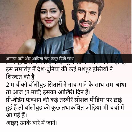
पांडे समेत इन अभिनेत्रियों के अफेयर
पर तेज हुई चर्चा
लेखन
Mar 03, 2024
07:31 pm
मेघा
क्या है खबर?
अनंत अंबानी और
राधिका मर्चेंट
का प्री-वेडिंग फंक्शन इन
अनन्या पांडे और आदित्य रॉय कपूर दिखे साथ
दिनों सुर्खियों में बना हुआ है। गुजरात के जामनगर में हो रहे
इस समारोह में देश-दुनिया की कई मशहूर हस्तियों ने
शिरकत की है।
2 मार्च को बॉलीवुड सितारों ने नाच-गाने के साथ समा बांधा
तो आज (3 मार्च) इसका आखिरी दिन है।
प्री-वेडिंग फंक्शन की कई तस्वीरें सोशल मीडिया पर छाई
हुई हैं तो बॉलीवुड की कुछ तथाकथित जोड़ियां भी चर्चा में
आ गई हैं।