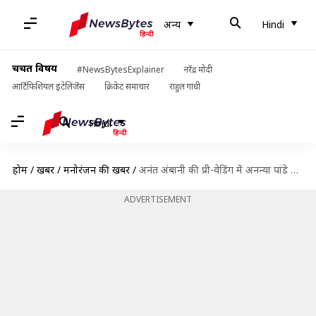
अन्य
Hindi
चर्चित विषय
#NewsBytesExplainer
नरेंद्र मोदी
आर्टिफिशियल इंटेलिजेंस
क्रिकेट समाचार
राहुल गांधी
Hindi
होम
/
खबरें
/
मनोरंजन की खबरें
/
अनंत अंबानी की प्री-वेडिंग में अनन्या पांडे समेत इन अभिनेत्रियों के अफेयर पर तेज हुई चर्चा
ADVERTISEMENT