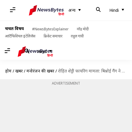
अन्य
Hindi
चर्चित विषय
#NewsBytesExplainer
नरेंद्र मोदी
आर्टिफिशियल इंटेलिजेंस
क्रिकेट समाचार
राहुल गांधी
Hindi
होम
/
खबरें
/
मनोरंजन की खबरें
/
रोहित शेट्टी फायरिंग मामला: बिश्नोई गैंग ने ली जिम्मेदारी, कहा- अगली गोली सीधे छाती पर लगेगी
ADVERTISEMENT