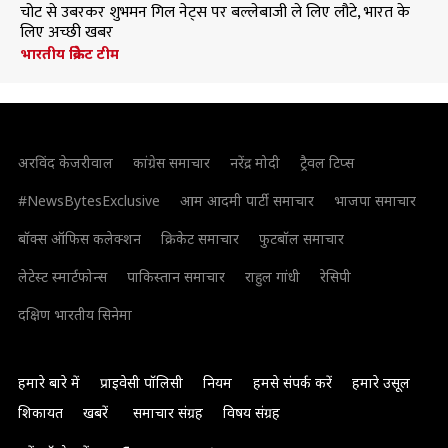
चोट से उबरकर शुभमन गिल नेट्स पर बल्लेबाजी ले लिए लौटे, भारत के
लिए अच्छी खबर
भारतीय क्रिकेट टीम
अरविंद केजरीवाल
कांग्रेस समाचार
नरेंद्र मोदी
ट्रैवल टिप्स
#NewsBytesExclusive
आम आदमी पार्टी समाचार
भाजपा समाचार
बॉक्स ऑफिस कलेक्शन
क्रिकेट समाचार
फुटबॉल समाचार
लेटेस्ट स्मार्टफोन्स
पाकिस्तान समाचार
राहुल गांधी
रेसिपी
दक्षिण भारतीय सिनेमा
हमारे बारे में
प्राइवेसी पॉलिसी
नियम
हमसे संपर्क करें
हमारे उसूल
शिकायत
खबरें
समाचार संग्रह
विषय संग्रह