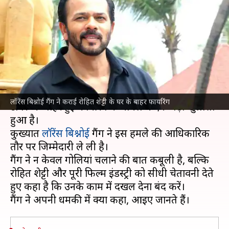
गैंग ने ली जिम्मेदारी, कहा- अगली
गोली सीधे छाती पर लगेगी
लेखन
Feb 01, 2026
02:56 pm
नेहा शर्मा
क्या है खबर?
मशहूर फिल्म निर्देशक
रोहित शेट्टी
के जुहू स्थित आवास 'शेट्टी
लॉरेंस बिश्नोई गैंग ने कराई रोहित शेट्टी के घर के बाहर फायरिंग
टावर' के बाहर हुई फायरिंग के मामले में एक बड़ा खुलासा
हुआ है।
कुख्यात
लॉरेंस बिश्नोई
गैंग ने इस हमले की आधिकारिक
तौर पर जिम्मेदारी ले ली है।
गैंग ने न केवल गोलियां चलाने की बात कबूली है, बल्कि
रोहित शेट्टी और पूरी फिल्म इंडस्ट्री को सीधी चेतावनी देते
हुए कहा है कि उनके काम में दखल देना बंद करें।