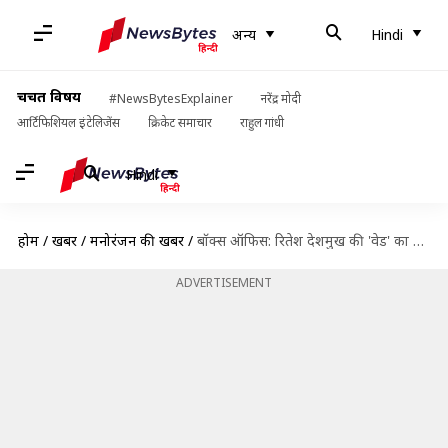
अन्य
Hindi
चर्चित विषय
#NewsBytesExplainer
नरेंद्र मोदी
आर्टिफिशियल इंटेलिजेंस
क्रिकेट समाचार
राहुल गांधी
Hindi
होम
/
खबरें
/
मनोरंजन की खबरें
/
बॉक्स ऑफिस: रितेश देशमुख की 'वेड' का शानदार प्रदर्शन जारी, जानिए अब तक की कमाई
ADVERTISEMENT