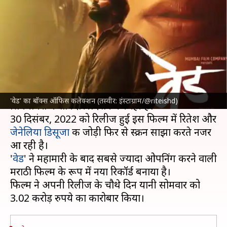
का शानदार प्रदर्शन जारी, जानिए अब
तक की कमाई
लेखन
Jan 03, 2023
04:33 pm
दीक्षा शर्मा
क्या है खबर?
अभिनेता
रितेश देशमुख
की मराठी फिल्म 'वेड' इन दिनों
'वेड' का बॉक्स ऑफिस कलेक्शन (तस्वीर: इंस्टाग्राम/@riteishd)
सिनेमाघरों में शानदार प्रदर्शन कर रही है।
30 दिसंबर, 2022 को रिलीज हुई इस फिल्म में रितेश और
जेनेलिया डिसूजा
की जोड़ी फिर से स्क्रीन साझा करते नजर
आ रही है।
'
वेड
' ने महामारी के बाद सबसे ज्यादा ओपनिंग करने वाली
मराठी फिल्म के रूप में नया रिकॉर्ड बनाया है।
फिल्म ने अपनी रिलीज के चौथे दिन यानी सोमवार को