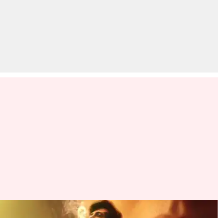
बॉक्स ऑफिस: रितेश देशमुख की 'वेड'