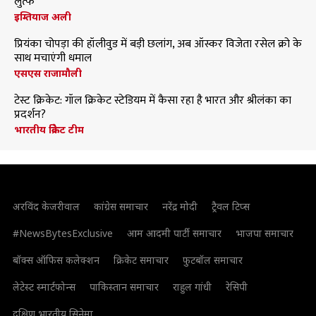
लुत्फ
इम्तियाज अली
प्रियंका चोपड़ा की हॉलीवुड में बड़ी छलांग, अब ऑस्कर विजेता रसेल क्रो के
साथ मचाएंगी धमाल
एसएस राजामौली
टेस्ट क्रिकेट: गॉल क्रिकेट स्टेडियम में कैसा रहा है भारत और श्रीलंका का
प्रदर्शन?
भारतीय क्रिकेट टीम
अरविंद केजरीवाल
कांग्रेस समाचार
नरेंद्र मोदी
ट्रैवल टिप्स
#NewsBytesExclusive
आम आदमी पार्टी समाचार
भाजपा समाचार
बॉक्स ऑफिस कलेक्शन
क्रिकेट समाचार
फुटबॉल समाचार
लेटेस्ट स्मार्टफोन्स
पाकिस्तान समाचार
राहुल गांधी
रेसिपी
दक्षिण भारतीय सिनेमा