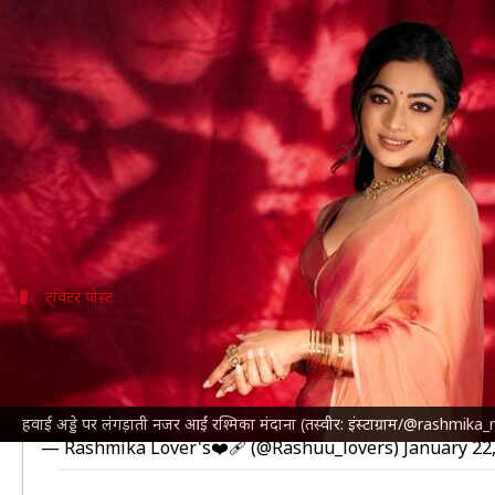
रश्मिका मंदाना पैर में चोट लगने के बा
लेखन
Jan 22, 2025
12:31 pm
दीक्षा शर्मा
क्या है खबर?
अभिनेत्री
रश्मिका मंदाना
को हाल ही में जिम में वर्कआउट करते व
चोट लगने के बावजूद रश्मिका को हाल ही में हैदराबाद हवाई 
ट्विटर पोस्ट
यहां देखिए वीडियो
Rashu was spotted in a wheelchair at the airport due to
We cannot see you in these conditions
@iamRashmika
Wishing her a speedy recovery 🙏🏻❤️
#RashmikaMand
हवाई अड्डे पर लंगड़ाती नजर आईं रश्मिका मंदाना (तस्वीर: इंस्टाग्राम/@rashmi
— Rashmika Lover's❤️‍🩹 (@Rashuu_lovers)
January 22