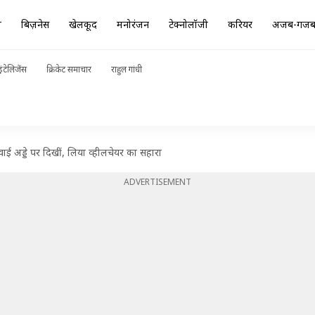
ा
बिज़नेस
खेलकूद
मनोरंजन
टेक्नोलॉजी
करियर
अजब-गज
ंटेलिजेंस
क्रिकेट समाचार
राहुल गांधी
हवाई अड्डे पर दिखीं, लिया व्हीलचेयर का सहारा
ADVERTISEMENT