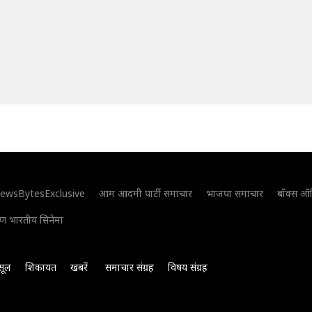
ewsBytesExclusive
आम आदमी पार्टी समाचार
भाजपा समाचार
बॉक्स ऑ
िण भारतीय सिनेमा
सूल
शिकायत
खबरें
समाचार संग्रह
विषय संग्रह