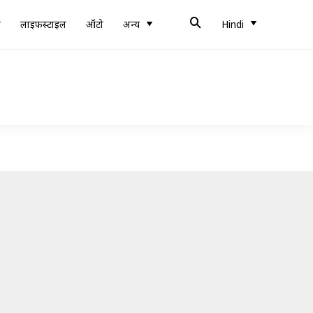
ब
लाइफस्टाइल
ऑटो
अन्य
Hindi