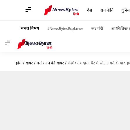
देश
राजनीति
दुनिय
चर्चित विषय
#NewsBytesExplainer
नरेंद्र मोदी
आर्टिफिशियल इ
Hindi
होम
/
खबरें
/
मनोरंजन की खबरें
/
रश्मिका मंदाना पैर में चोट लगने के बाद 