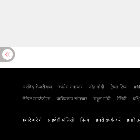
अरविंद केजरीवाल
कांग्रेस समाचार
नरेंद्र मोदी
ट्रैवल टिप्स
#N
लेटेस्ट स्मार्टफोन्स
पाकिस्तान समाचार
राहुल गांधी
रेसिपी
दक्ष
हमारे बारे में
प्राइवेसी पॉलिसी
नियम
हमसे संपर्क करें
हमारे उ