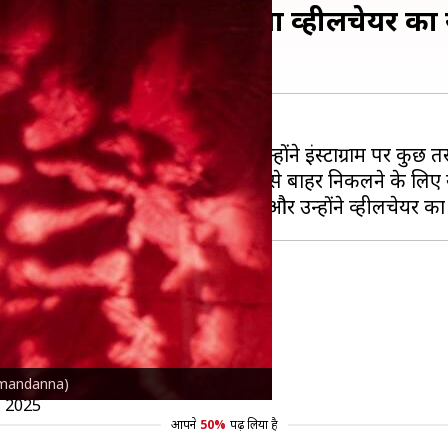
द हवाई अड्डे पर दिखीं, लिया व्हीलचेयर क
क्त पैर में गंभीर चोट लग गई थी। उन्होंने इंस्टाग्राम पर कुछ तस
अड्डे पर देखा गया। इस दौरान वह कार से बाहर निकलने के लिए 
 a leg injury 🥺🫂
😩
anna
pic.twitter.com/NgGiZHBwSw
ka_mandanna)
, 2025
आपने
50%
पढ़ लिया है