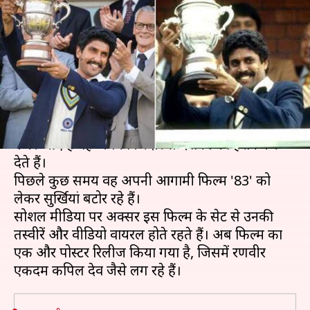
कपिल देव के अंदाज में रणवीर ने
उठाई ट्रॉफी
लेखन
Mar 07, 2020
04:47 pm
भावना साहनी
क्या है खबर?
बॉलीवुड अभिनेता रणवीर सिंह अब तक जिस भी फिल्म में
नजर आए हैं वह अपने किरदार से दर्शकों को हैरान कर
देते हैं।
पिछले कुछ समय वह अपनी आगामी फिल्म '83' को
लेकर सुर्खियां बटोर रहे हैं।
सोशल मीडिया पर अक्सर इस फिल्म के सेट से उनकी
तस्वीरें और वीडियो वायरल होते रहते हैं। अब फिल्म का
एक और पोस्टर रिलीज किया गया है, जिसमें रणवीर