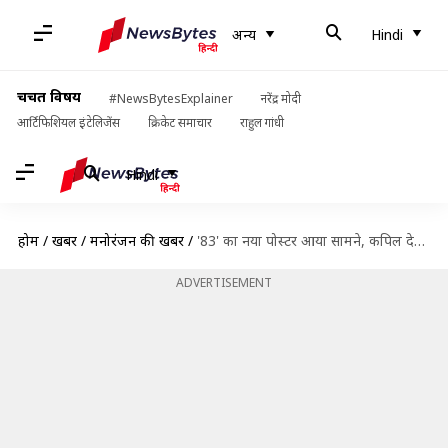
अन्य
Hindi
चर्चित विषय
#NewsBytesExplainer
नरेंद्र मोदी
आर्टिफिशियल इंटेलिजेंस
क्रिकेट समाचार
राहुल गांधी
Hindi
होम
/
खबरें
/
मनोरंजन की खबरें
/
'83' का नया पोस्टर आया सामने, कपिल देव के अंदाज में रणवीर ने उठाई ट्रॉफी
ADVERTISEMENT