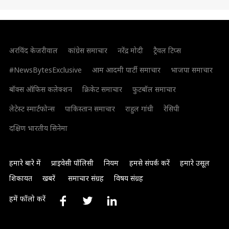
अरविंद केजरीवाल
कांग्रेस समाचार
नरेंद्र मोदी
ट्रैवल टिप्स
#NewsBytesExclusive
आम आदमी पार्टी समाचार
भाजपा समाचार
बॉक्स ऑफिस कलेक्शन
क्रिकेट समाचार
फुटबॉल समाचार
लेटेस्ट स्मार्टफोन्स
पाकिस्तान समाचार
राहुल गांधी
रेसिपी
दक्षिण भारतीय सिनेमा
हमारे बारे में
प्राइवेसी पॉलिसी
नियम
हमसे संपर्क करें
हमारे उसूल
शिकायत
खबरें
समाचार संग्रह
विषय संग्रह
हमें फॉलो करें