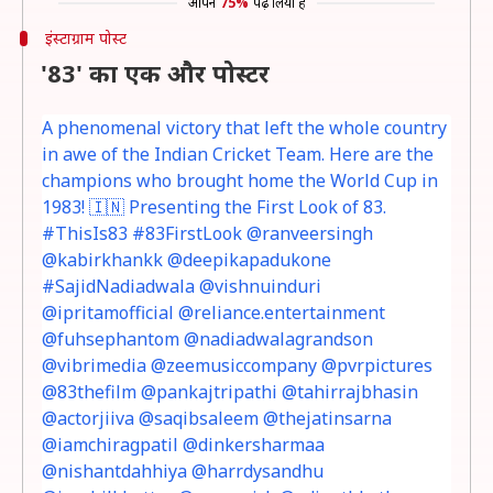
आपने
75%
पढ़ लिया है
इंस्टाग्राम पोस्ट
'83' का एक और पोस्टर
A phenomenal victory that left the whole country
in awe of the Indian Cricket Team. Here are the
champions who brought home the World Cup in
1983! 🇮🇳 Presenting the First Look of 83.
#ThisIs83 #83FirstLook @ranveersingh
@kabirkhankk @deepikapadukone
#SajidNadiadwala @vishnuinduri
@ipritamofficial @reliance.entertainment
@fuhsephantom @nadiadwalagrandson
@vibrimedia @zeemusiccompany @pvrpictures
@83thefilm @pankajtripathi @tahirrajbhasin
@actorjiiva @saqibsaleem @thejatinsarna
@iamchiragpatil @dinkersharmaa
@nishantdahhiya @harrdysandhu