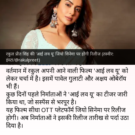
सिनेमा पर होगी रिलीज, सामने आई
तारीख
लेखन
Jun 06, 2023
04:26 pm
दीक्षा शर्मा
क्या है खबर?
रकुल प्रीत सिंह की 'आई लव यू' जियो सिनेमा पर होगी रिलीज (तस्वीर:
रकुल प्रीत सिंह
को पिछली बार 'छतरीवाली' में देखा गया
इंस्टा/@rakulpreet)
था। यह फिल्म
ZEE5
पर उपलब्ध है।
वर्तमान में रकुल अपनी आने वाली फिल्म 'आई लव यू' को
लेकर चर्चा में है। इसमें पावेल गुलाटी और अक्षय ओबेरॉय
भी हैं।
कुछ दिनों पहले निर्माताओं ने 'आई लव यू' का टीजर जारी
किया था, जो सस्पेंस से भरपूर है।
यह फिल्म सीधा OTT प्लेटफॉर्म जियो सिनेमा पर रिलीज
होगी। अब निर्माताओं ने इसकी रिलीज तारीख से पर्दा उठा