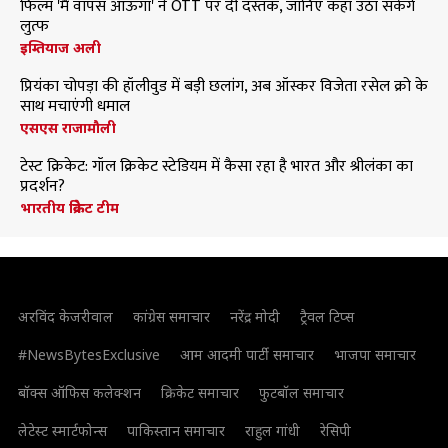
फिल्म 'मैं वापस आऊंगा' ने OTT पर दी दस्तक, जानिए कहां उठा सकेंगे
लुत्फ
इम्तियाज अली
प्रियंका चोपड़ा की हॉलीवुड में बड़ी छलांग, अब ऑस्कर विजेता रसेल क्रो के
साथ मचाएंगी धमाल
एसएस राजामौली
टेस्ट क्रिकेट: गॉल क्रिकेट स्टेडियम में कैसा रहा है भारत और श्रीलंका का
प्रदर्शन?
भारतीय क्रिकेट टीम
अरविंद केजरीवाल
कांग्रेस समाचार
नरेंद्र मोदी
ट्रैवल टिप्स
#NewsBytesExclusive
आम आदमी पार्टी समाचार
भाजपा समाचार
बॉक्स ऑफिस कलेक्शन
क्रिकेट समाचार
फुटबॉल समाचार
लेटेस्ट स्मार्टफोन्स
पाकिस्तान समाचार
राहुल गांधी
रेसिपी