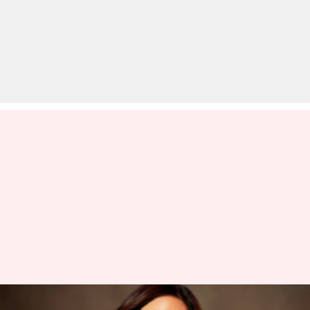
रकुल प्रीत सिंह की 'आई लव यू' जियो