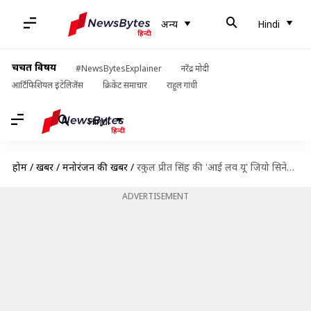
अन्य
Hindi
चर्चित विषय
#NewsBytesExplainer
नरेंद्र मोदी
आर्टिफिशियल इंटेलिजेंस
क्रिकेट समाचार
राहुल गांधी
Hindi
होम
/
खबरें
/
मनोरंजन की खबरें
/
रकुल प्रीत सिंह की 'आई लव यू' जियो सिनेमा पर होगी रिलीज, सामने आई तारीख
ADVERTISEMENT