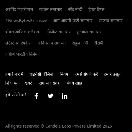
अरविंद केजरीवाल
कांग्रेस समाचार
नरेंद्र मोदी
ट्रैवल टिप्स
#NewsBytesExclusive
आम आदमी पार्टी समाचार
भाजपा समाचार
बॉक्स ऑफिस कलेक्शन
क्रिकेट समाचार
फुटबॉल समाचार
लेटेस्ट स्मार्टफोन्स
पाकिस्तान समाचार
राहुल गांधी
रेसिपी
दक्षिण भारतीय सिनेमा
हमारे बारे में
प्राइवेसी पॉलिसी
नियम
हमसे संपर्क करें
हमारे उसूल
शिकायत
खबरें
समाचार संग्रह
विषय संग्रह
हमें फॉलो करें
All rights reserved © Candela Labs Private Limited 2026