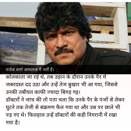
'फौजी' सेट पर कीड़े के वार से राजेश शर्मा गंभीर
बीमार, अस्पताल में हुए भर्ती; AICWA ने उठाये
सुरक्षा इंतजामों पर सवाल
मनोरंजन
Jul 09, 2026
अभिनेता राजेश शर्मा को अस्पताल में भर्ती किया गया है।
प्रभास की आने वाली फिल्म 'फौजी' की शूटिंग के दौरान
रामोजी फिल्म सिटी में उन्हें एक कीड़े ने काट लिया था।
शुरुआत में तो इस पर किसी ने ध्यान नहीं दिया, लेकिन जब वह
राजेश शर्मा अस्पताल में भर्ती हैं।
कोलकाता जा रहे थे, तब उड़ान के दौरान उनके पैर में
जबरदस्त दर्द उठा और उन्हें तेज बुखार भी आ गया, जिससे
उनकी तबीयत काफी ज्यादा बिगड़ गई।
डॉक्टरों ने जांच की तो पता चला कि उनके पैर के पंजों से लेकर
घुटने तक तेजी से संक्रमण फैल गया था और उस पर छाले भी
पड़ गए थे। फिलहाल उन्हें डॉक्टरों की कड़ी निगरानी में रखा
गया है।