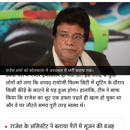
राजेश शर्मा अस्पताल में हुए भर्ती, कीड़ा काटना
नहीं बल्कि ये है वजह
मनोरंजन
Jul 09, 2026
अभिनेता राजेश शर्मा के अस्पताल में भर्ती होने की खबरें
आजकल खूब चर्चा में हैं, लेकिन फिल्म 'फौजी' की टीम का
कहना है कि उनका अस्पताल में भर्ती होना शूट से जुड़ा नहीं
था।
राजेश को कोलकाता के एक अस्पताल में भर्ती कराया गया था।
राजेश शर्मा को कोलकाता में अस्पताल में भर्ती कराया गया।
उनके पैरों में गंभीर इन्फेक्शन हो गया था। इस वजह से कुछ
लोगों को लगा कि शायद रामोजी फिल्म सिटी में शूटिंग के दौरान
किसी कीड़े के काटने से यह हुआ होगा। हालांकि, टीम ने साफ
किया कि राजेश का शूट एक हफ्ता पहले ही खत्म हो चुका था
और वे घर लौटते समय पूरी तरह स्वस्थ थे।
राजेश के असिस्टेंट ने बताया पैरों में सूजन की वजह