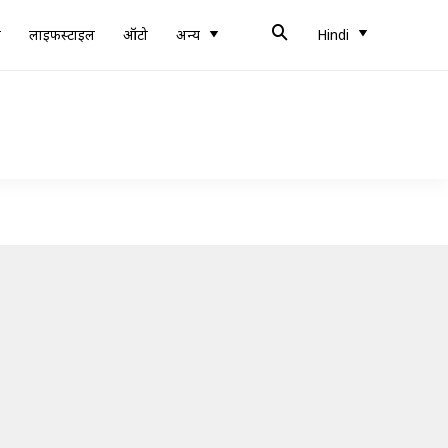
ब
लाइफस्टाइल
ऑटो
अन्य
Hindi