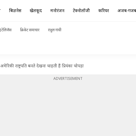
ा
बिज़नेस
खेलकूद
मनोरंजन
टेक्नोलॉजी
करियर
अजब-गज
ंटेलिजेंस
क्रिकेट समाचार
राहुल गांधी
ेरिकी राष्ट्रपति बनते देखना चाहती हैं प्रियंका चोपड़ा
ADVERTISEMENT