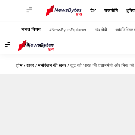
देश
राजनीति
दुनिय
चर्चित विषय
#NewsBytesExplainer
नरेंद्र मोदी
आर्टिफिशियल इ
Hindi
होम
/
खबरें
/
मनोरंजन की खबरें
/
खुद को भारत की प्रधानमंत्री और निक को अम