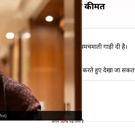
चमाती गाड़ी, जानिए इसकी कीमत
ारन
ने हाल ही में खुद को उपहार में नई चमचमाती गाड़ी दी है।
कीमत 2.75 करोड़ रुपये है।
er.com/SgkzSD03ER
thvi)
आपने
50%
पढ़ लिया है