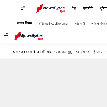
देश
राजनीति
दुनिय
चर्चित विषय
#NewsBytesExplainer
नरेंद्र मोदी
आर्टिफिशियल इ
Hindi
होम
/
खबरें
/
मनोरंजन की खबरें
/
पृथ्वीराज सुकुमारन ने खरीदी नई चमचमा