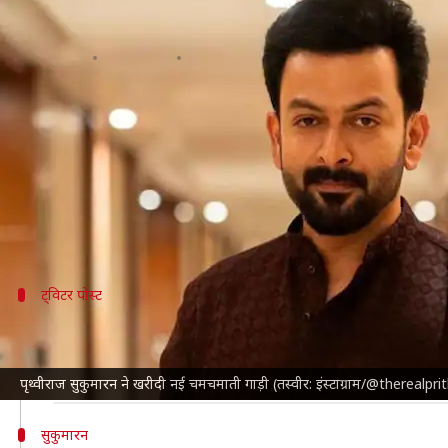
पृथ्वीराज सुकुमारन ने खरीदी नई चम
लेखन
Jun 26, 2024
03:18 pm
दीक्षा शर्मा
क्या है खबर?
दक्षिण भारतीय सिनेमा के जाने-माने अभिनेता
पृथ्वीराज सुकुम
जूम
की एक रिपोर्ट के मुताबिक, सुकुमारन की इस गाड़ी की 
ट्विटर पोस्ट
यहां देखिए वीडियो
#PrithvirajSukumaran
buy porsche 911 GT3
pic.twitt
— Diksha Sharma (@DikshaS89544134)
June 26, 2024
पृथ्वीराज सुकुमारन ने खरीदी नई चमचमाती गाड़ी (तस्वीर: इंस्टाग्राम/@therealpri
सुकुमारन