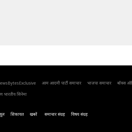
ewsBytesExclusive
आम आदमी पार्टी समाचार
भाजपा समाचार
बॉक्स ऑ
िण भारतीय सिनेमा
सूल
शिकायत
खबरें
समाचार संग्रह
विषय संग्रह