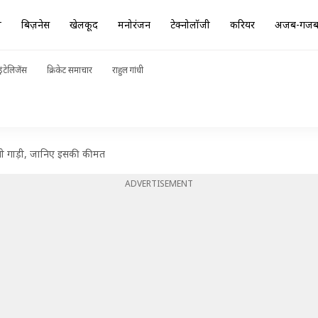
ा
बिज़नेस
खेलकूद
मनोरंजन
टेक्नोलॉजी
करियर
अजब-गज
ंटेलिजेंस
क्रिकेट समाचार
राहुल गांधी
ती गाड़ी, जानिए इसकी कीमत
ADVERTISEMENT