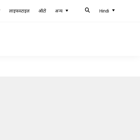
ब
लाइफस्टाइल
ऑटो
अन्य
Hindi