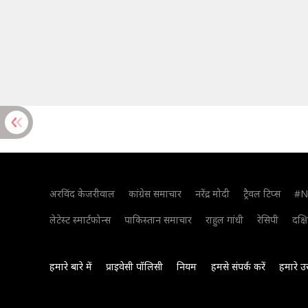
अरविंद केजरीवाल
कांग्रेस समाचार
नरेंद्र मोदी
ट्रैवल टिप्स
#N
लेटेस्ट स्मार्टफोन्स
पाकिस्तान समाचार
राहुल गांधी
रेसिपी
दक्ष
हमारे बारे में
प्राइवेसी पॉलिसी
नियम
हमसे संपर्क करें
हमारे उ