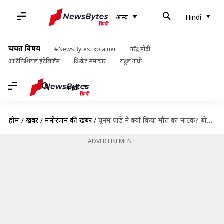
अन्य
Hindi
चर्चित विषय
#NewsBytesExplainer
नरेंद्र मोदी
आर्टिफिशियल इंटेलिजेंस
क्रिकेट समाचार
राहुल गांधी
Hindi
होम
/
खबरें
/
मनोरंजन की खबरें
/
पूनम पांडे ने क्यों किया मौत का नाटक? बोलीं- मैं जिंदा हूं और एकदम ठीक हूं
ADVERTISEMENT