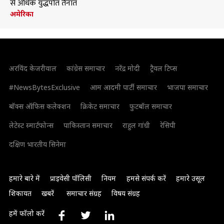
से अधिक युद्धपोत तैनात
अमेरिका
अरविंद केजरीवाल
कांग्रेस समाचार
नरेंद्र मोदी
ट्रैवल टिप्स
#NewsBytesExclusive
आम आदमी पार्टी समाचार
भाजपा समाचार
बॉक्स ऑफिस कलेक्शन
क्रिकेट समाचार
फुटबॉल समाचार
लेटेस्ट स्मार्टफोन्स
पाकिस्तान समाचार
राहुल गांधी
रेसिपी
दक्षिण भारतीय सिनेमा
हमारे बारे में
प्राइवेसी पॉलिसी
नियम
हमसे संपर्क करें
हमारे उसूल
शिकायत
खबरें
समाचार संग्रह
विषय संग्रह
हमें फॉलो करें