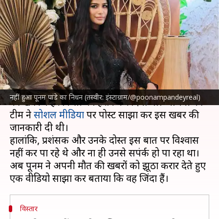
नाटक? बोलीं- मैं जिंदा हूं और एकदम
ठीक हूं
लेखन
Feb 03, 2024
12:42 pm
मेघा
क्या है खबर?
मॉडल और अभिनेत्री
पूनम पांडे
की सर्वाइकल कैंसर से मौत
नहीं हुआ पूनम पांडे का निधन (तस्वीर: इंस्टाग्राम/@poonampandeyreal)
की खबर ने हर किसी को हैरान कर दिया था। अभिनेत्री की
टीम ने
सोशल मीडिया
पर पोस्ट साझा कर इस खबर की
जानकारी दी थी।
हालांकि, प्रशंसक और उनके दोस्त इस बात पर विश्वास
नहीं कर पा रहे थे और ना ही उनसे सपंर्क हो पा रहा था।
अब पूनम ने अपनी मौत की खबरों को झूठा करार देते हुए
विस्तार